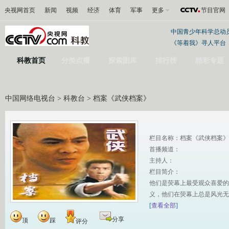
央视网首页
新闻
视频
经济
体育
军事
更多
节目官网
中国青少年科学总动
《等着我》寻人平台
科教首页
分类点播
探索图库
排行榜
精彩专题
中国网络电视台
>
科教台
> 档案《武侠档案》
栏目名称：档案《武侠档案》
首播频道：
主持人：
栏目简介：
他们是荧幕上最受观众喜爱的
义，他们在荧幕上总是风光无
[
查看全部
]
分享
顶
踩
评分