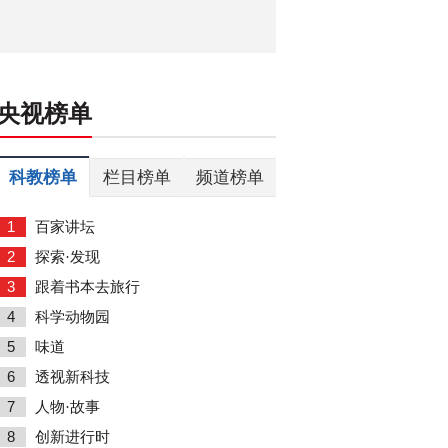
央视榜单
科教榜单
栏目榜单
频道榜单
1
百家讲坛
2
探索·发现
3
跟着书本去旅行
4
科学动物园
5
味道
6
透视新科技
7
人物·故事
8
创新进行时