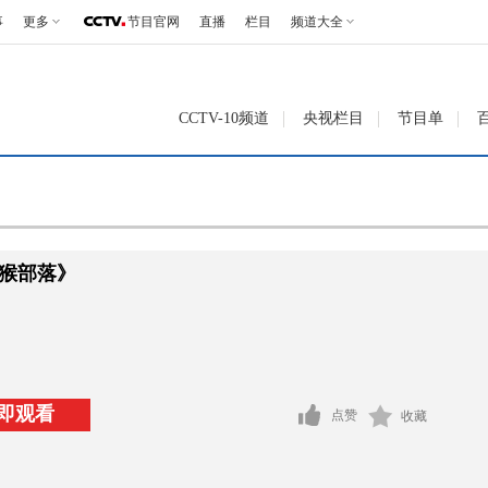
事
更多
节目官网
直播
栏目
频道大全
CCTV-10频道
央视栏目
节目单
猴部落》
即观看
点赞
收藏