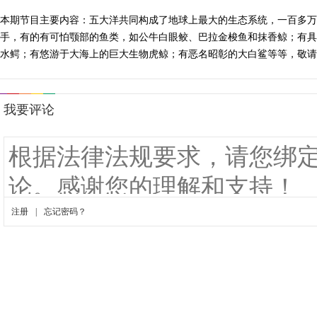
本期节目主要内容：五大洋共同构成了地球上最大的生态系统，一百多万
手，有的有可怕颚部的鱼类，如公牛白眼鲛、巴拉金梭鱼和抹香鲸；有具
水鳄；有悠游于大海上的巨大生物虎鲸；有恶名昭彰的大白鲨等等，敬请收看