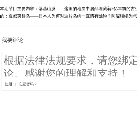
本期节目主要内容：落基山脉——这里的地层中居然埋藏着5亿年前的古
的；夏威夷群岛——日本人为何对这片岛屿一直情有独钟？阿涩继续为您推介