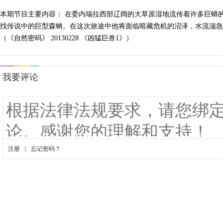
本期节目主要内容： 在委内瑞拉西部辽阔的大草原湿地流传着许多巨蟒
找传说中的巨型森蚺。在这次旅途中他将面临暗藏危机的沼泽，水流湍急
（《自然密码》 20130228 《凶猛巨兽1》）