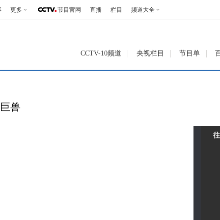
事
更多
节目官网
直播
栏目
频道大全
CCTV-10频道
央视栏目
节目单
猛巨兽
往