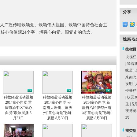
分享
年人广泛传唱歌颂党、歌颂伟大祖国、歌颂中国特色社会主
核心价值观24个字，增强心向党、跟党走的信念。
检索地
按栏目
央视栏
|
等着
味道
|
来如此
发明
|
停播栏
科教频道活动视频
科教频道活动视频
科教频道活动视频
|
状元3
2014童心向党 重
2014童心向党 云
2014童心向党 新
生
|
见
庆市渝中区“童心
南省大理州、迪庆
疆自治区伊犁州塔
技博览
向党”歌咏展播 8
州“童心向党”歌咏
城“童心向党”歌咏
志
月31日
展播 8月30日
展播 8月30日
按类型