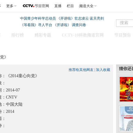
事
更多
节目官网
直播
栏目
频道大全
中国青少年科学总动员
《开讲啦》壮志凌云 蓝天亮剑
《等着我》寻人平台
《开讲啦》
调查问卷
库
排行榜
精彩专题
CCTV-10科教频道官网
节目预告
向党》
猜你还
推荐给其他网友
|
加入收藏
称：
《2014童心向党》
数：
2014-07
：CNTV
：中国大陆
2014
源：
种：