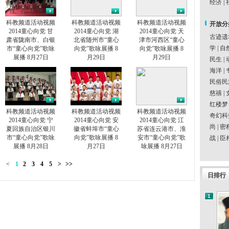
经济
|
科教频道活动视频
科教频道活动视频
科教频道活动视频
开放分
2014童心向党 甘
2014童心向党 湖
2014童心向党 天
古迹遗
肃省陇南市、白银
北省随州市“童心
津市河西区“童心
学
|
自
市“童心向党”歌咏
向党”歌咏展播 8
向党”歌咏展播 8
展播 8月27日
月29日
月29日
民生
|
海洋
|
民俗民
慈禧
|
红楼梦
科教频道活动视频
科教频道活动视频
科教频道活动视频
奇幻科
2014童心向党 宁
2014童心向党 安
2014童心向党 江
尚
|
密
夏回族自治区银川
徽省蚌埠市“童心
苏省连云港市、淮
市“童心向党”歌咏
向党”歌咏展播 8
安市“童心向党”歌
战
|
臣
展播 8月28日
月27日
咏展播 8月27日
<
1
2
3
4
5
>
>>
日排行
1