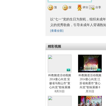
顶
踩
评分
分享
以“七一”党的生日为契机，组织未成
义的优秀歌曲，引导未成年人背诵熟知
[查看全部]
精彩视频
科教频道活动视频
科教频道活动视频
2014童心向党 安
2014童心向党 江
徽省马鞍山市“童
苏省南通市“童心
心向党”歌咏展播
向党”歌咏展播 8
8月31日
月31日