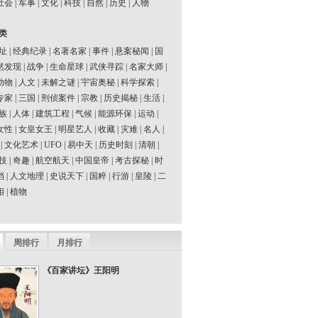
社会
|
军事
|
文化
|
科技
|
自然
|
历史
|
人物
类
址
|
经典纪录
|
名著名家
|
事件
|
悬案秘闻
|
国
然发现
|
战争
|
生命星球
|
武侠寻踪
|
名家大师
|
动物
|
人文
|
未解之谜
|
宇宙奥秘
|
科学探索
|
专家
|
三国
|
刑侦案件
|
宗教
|
历史揭秘
|
生活
|
族
|
人体
|
建筑工程
|
气候
|
能源环保
|
运动
|
女性
|
女皇女王
|
明星艺人
|
收藏
|
灾难
|
名人
|
|
文化艺术
|
UFO
|
易中天
|
历史时刻
|
清朝
|
技
|
奇趣
|
航空航天
|
中国皇帝
|
考古探秘
|
时
档
|
人文地理
|
史说天下
|
国粹
|
行游
|
皇陵
|
二
相
|
植物
周排行
月排行
《百家讲坛》王阳明