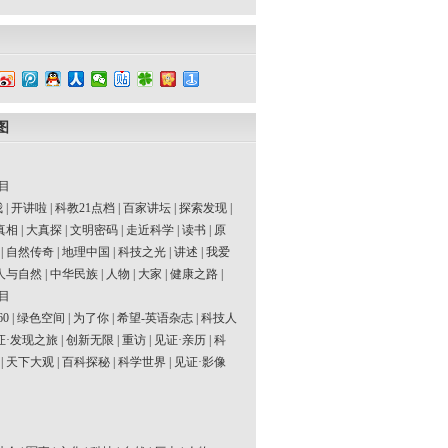
图
目
我
|
开讲啦
|
科教21点档
|
百家讲坛
|
探索发现
|
真相
|
大真探
|
文明密码
|
走近科学
|
读书
|
原
|
自然传奇
|
地理中国
|
科技之光
|
讲述
|
我爱
人与自然
|
中华民族
|
人物
|
大家
|
健康之路
|
目
60
|
绿色空间
|
为了你
|
希望-英语杂志
|
科技人
证·发现之旅
|
创新无限
|
重访
|
见证·亲历
|
科
|
天下大观
|
百科探秘
|
科学世界
|
见证·影像