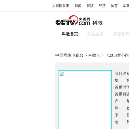
央视网首页
新闻
视频
经济
体育
军
科教首页
分类点播
探索图
中国网络电视台
>
科教台
> 《2014童心
节目名
集 
首播时间：
首播频道
产 地
年 份：
来 
语 