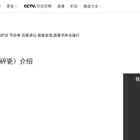
事
更多
节目官网
直播
栏目
频道大全
视栏目
节目单
百家讲坛
探索发现
跟着书本去旅行
彩碎瓷》介绍
往