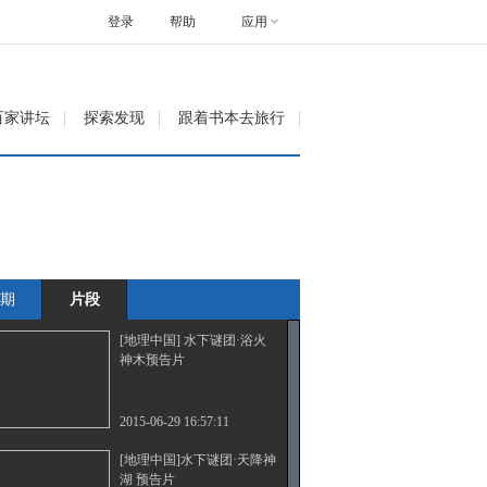
登录
帮助
应用
百家讲坛
探索发现
跟着书本去旅行
期
片段
[地理中国] 水下谜团·浴火
神木预告片
2015-06-29 16:57:11
[地理中国]水下谜团·天降神
湖 预告片