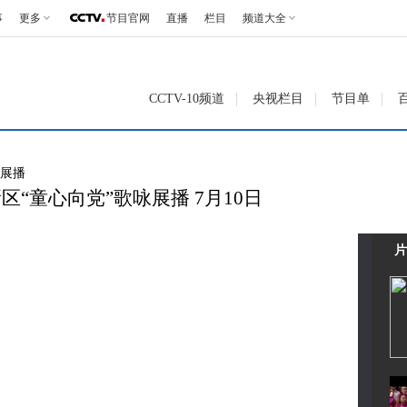
事
更多
节目官网
直播
栏目
频道大全
CCTV-10频道
央视栏目
节目单
上展播
新区“童心向党”歌咏展播 7月10日
片