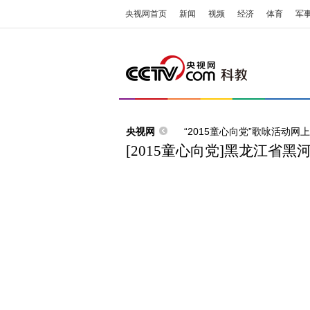
央视网首页
新闻
视频
经济
体育
军
央视网
“2015童心向党”歌咏活动网
[2015童心向党]黑龙江省黑