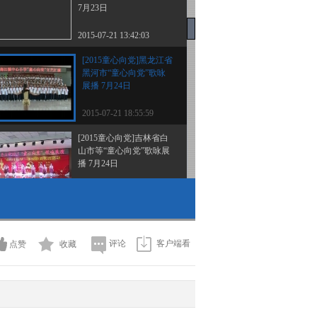
7月23日
2015-07-21 13:42:03
[2015童心向党]黑龙江省
黑河市“童心向党”歌咏
展播 7月24日
2015-07-21 18:55:59
[2015童心向党]吉林省白
山市等“童心向党”歌咏展
播 7月24日
2015-07-21 19:06:02
[2015童心向党]江西省吉
安市“童心向党”歌咏展播
7月25日
评论
客户端看
点赞
收藏
2015-07-21 19:08:04
[2015童心向党]浙江省文
成县“童心向党”歌咏展播