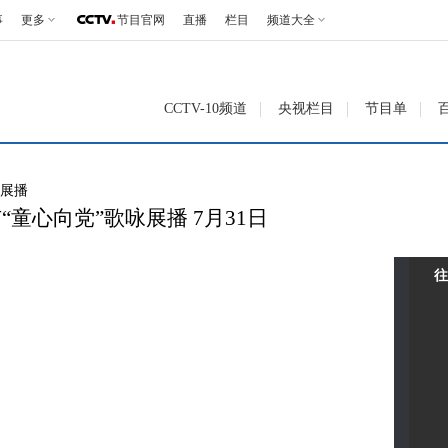
事
更多
节目官网
直播
栏目
频道大全
CCTV-10频道
央视栏目
节目单
上展播
市“童心向党”歌咏展播 7月31日
往