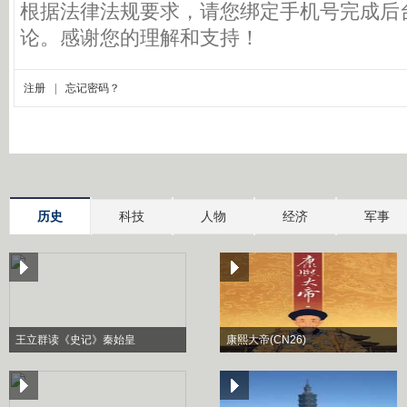
历史
科技
人物
经济
军事
王立群读《史记》秦始皇
康熙大帝(CN26)