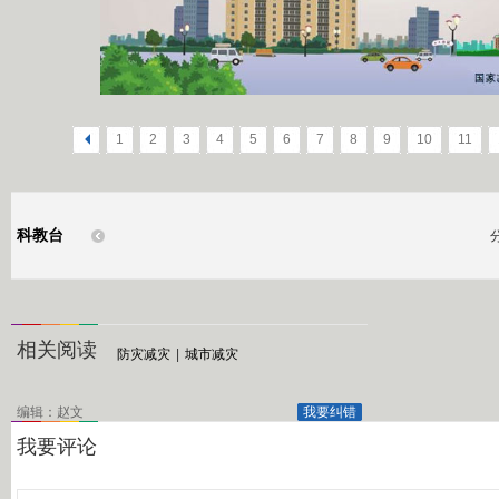
<
1
2
3
4
5
6
7
8
9
10
11
科教台
相关阅读
防灾减灾
|
城市减灾
编辑：赵文
我要纠错