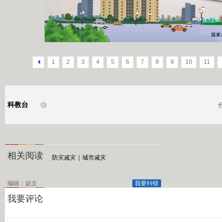
<
1
2
3
4
5
6
7
8
9
10
11
科教台
相关阅读
防灾减灾
|
城市减灾
编辑：赵文
我要纠错