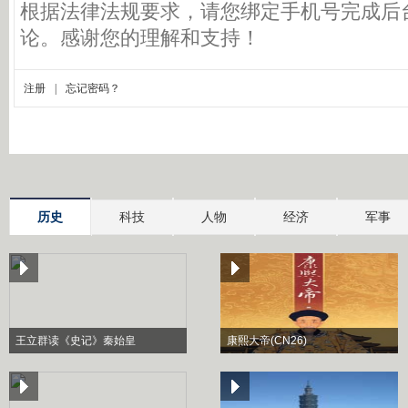
历史
科技
人物
经济
军事
王立群读《史记》秦始皇
康熙大帝(CN26)