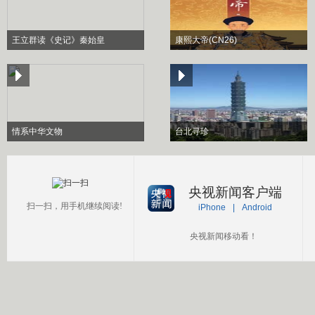
王立群读《史记》秦始皇
康熙大帝(CN26)
情系中华文物
台北寻珍
央视新闻客户端
扫一扫，用手机继续阅读!
iPhone
|
Android
央视新闻移动看！