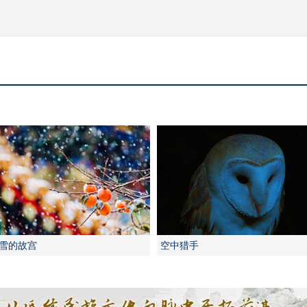
雪的故宫
空中猎手