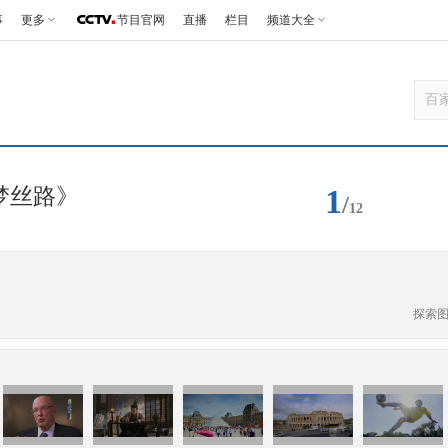
事
更多
节目官网
直播
栏目
频道大全
1
梦丝路》
/
12
探索