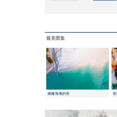
最美图集
俯瞰海滩的美
初