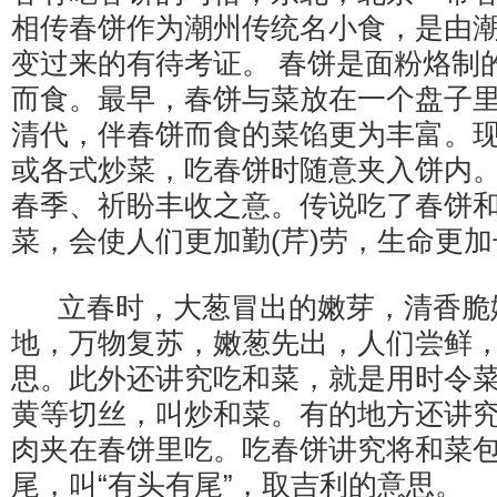
相传春饼作为潮州传统名小食，是由
变过来的有待考证。 春饼是面粉烙制
而食。最早，春饼与菜放在一个盘子里
清代，伴春饼而食的菜馅更为丰富。
或各式炒菜，吃春饼时随意夹入饼内
春季、祈盼丰收之意。传说吃了春饼
菜，会使人们更加勤(芹)劳，生命更加
立春时，大葱冒出的嫩芽，清香脆
地，万物复苏，嫩葱先出，人们尝鲜，
思。此外还讲究吃和菜，就是用时令
黄等切丝，叫炒和菜。有的地方还讲
肉夹在春饼里吃。吃春饼讲究将和菜
尾，叫“有头有尾”，取吉利的意思。