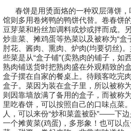
春饼是用烫面烙的一种双层薄饼，
馆则多用卷烤鸭的鸭饼代替。卷春饼的
豆芽菜和粉丝加调料或炒或拌而成。
炒韭菜、摊鸡蛋等热菜以及被称为“盒
肘花、酱肉、熏肉、炉肉(均要切丝)
些菜是从“盒子铺”(卖熟肉的铺子，如西
熟肉铺送货时把熟肉盛在外观精致的
盒子摆在自家的餐桌上。待顾客吃完
盒子。菜因为装在盒子里，所以被称为
则因靠墙放满了备用的盒子，而被称为
里吃春饼，可以按照自己的口味点菜
人，可以来份“炒和菜盖被卧”——下
一个摊黄菜(鸡蛋)，多形象！也可以