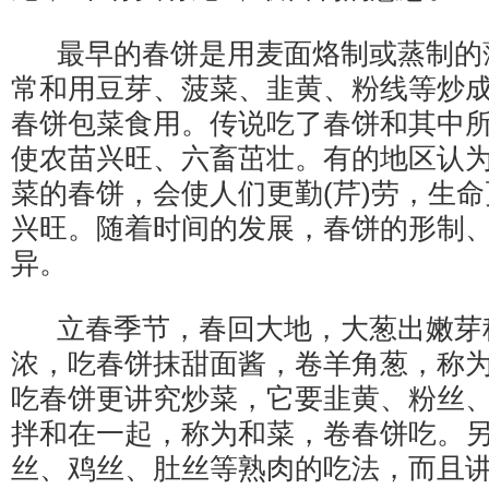
最早的春饼是用麦面烙制或蒸制的
常和用豆芽、菠菜、韭黄、粉线等炒
春饼包菜食用。传说吃了春饼和其中
使农苗兴旺、六畜茁壮。有的地区认
菜的春饼，会使人们更勤(芹)劳，生命
兴旺。随着时间的发展，春饼的形制
异。
立春季节，春回大地，大葱出嫩芽
浓，吃春饼抹甜面酱，卷羊角葱，称为
吃春饼更讲究炒菜，它要韭黄、粉丝
拌和在一起，称为和菜，卷春饼吃。
丝、鸡丝、肚丝等熟肉的吃法，而且