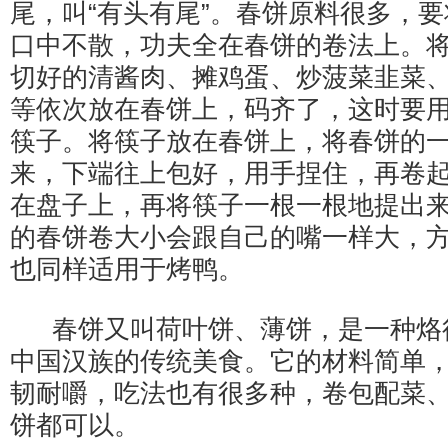
尾，叫“有头有尾”。春饼原料很多，
口中不散，功夫全在春饼的卷法上。
切好的清酱肉、摊鸡蛋、炒菠菜韭菜
等依次放在春饼上，码齐了，这时要
筷子。将筷子放在春饼上，将春饼的
来，下端往上包好，用手捏住，再卷
在盘子上，再将筷子一根一根地提出
的春饼卷大小会跟自己的嘴一样大，
也同样适用于烤鸭。
春饼又叫荷叶饼、薄饼，是一种烙
中国汉族的传统美食。它的材料简单
韧耐嚼，吃法也有很多种，卷包配菜
饼都可以。