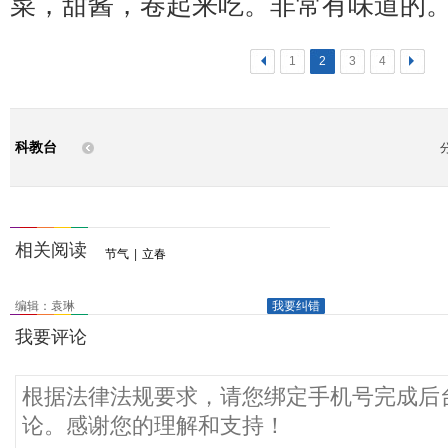
菜，甜酱，卷起来吃。非常有味道的
<
1
2
3
4
>
科教台
相关阅读
节气
|
立春
编辑：袁琳
我要纠错