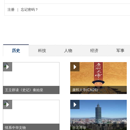
历史
科技
人物
经济
军事
王立群读《史记》秦始皇
康熙大帝(CN26)
情系中华文物
台北寻珍