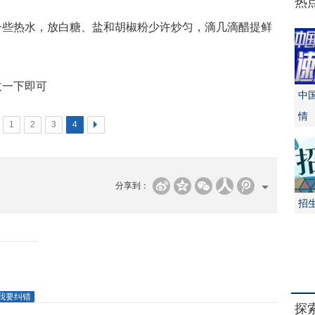
热
一些热水，放白糖、盐和胡椒粉少许炒匀，滴几滴醋提鲜
收一下即可
中
情
1
2
3
4
>
分享到：
招
我要纠错
探