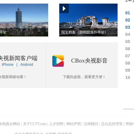
01
02
03
寻珍
国宝档案《圆明园海外寻珍》
04
05
06
07
央视新闻客户端
CBox央视影音
08
iPhone
|
Android
09
央视新闻移动看！
下载到桌面，观看更方便！
10
央电视台网站
|
关于CCTV.com
|
人才招聘
|
网站声明
|
法律顾问
|
总台总经理室
|
帮助