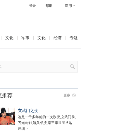
登录
帮助
应用
文化
军事
文化
经济
专题
点推荐
更多
玄武门之变
这是一千多年前的一次政变,玄武门前,
刀光剑影,短兵相接,秦王李世民从这..
详细 >