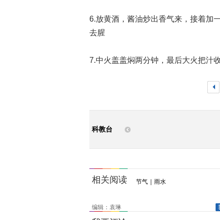
6.放黄酒，酱油炒出香气来，接着加
去腥
7.中火盖盖焖两分钟，最后大火把汁
<
科教台
相关阅读
节气
|
雨水
编辑：袁琳