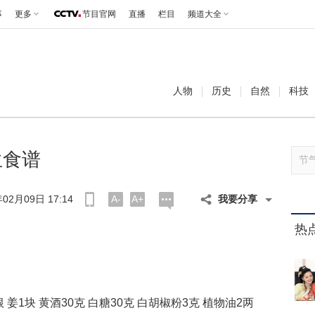
事
更多
节目官网
直播
栏目
频道大全
人物
历史
自然
科技
生食谱
2月09日 17:14
A-
A+
我要分享
热
 姜1块 黄酒30克 白糖30克 白胡椒粉3克 植物油2两