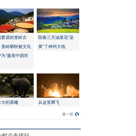
西婺源的篁岭古
阳春三月油菜花“染
：篁岭晒秋被文化
黄”了神州大地
评为“最美中国符
拿大的晨曦
从这里腾飞
换一组
4小时点击排行