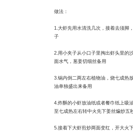
做法：
1.大虾先用水清洗几次，接着去须脚
子
2.用小夹子从小口子里掏出虾头里的
面水气，葱姜切细丝备用
3.锅内倒二两左右植物油，烧七成热
油单独盛出来备用
4.炸酥的小虾放油纸或者餐巾纸上吸
至七成热左右转中火先下姜丝煸炒五
5.接着下大虾煎炒两面变红，开大火