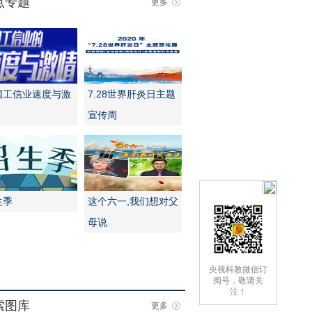
点专题
更多
国工信业速度与激
7.28世界肝炎日主题
宣传周
生季
这个六一,我们想对父
母说
央视科教微信订
阅号，敬请关
注！
索图库
更多