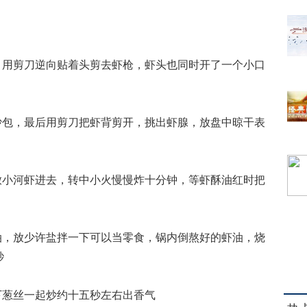
，用剪刀逆向贴着头剪去虾枪，虾头也同时开了一个小口
沙包，最后用剪刀把虾背剪开，挑出虾腺，放盘中晾干表
放小河虾进去，转中小火慢慢炸十分钟，等虾酥油红时把
油，放少许盐拌一下可以当零食，锅内倒熬好的虾油，烧
秒
下葱丝一起炒约十五秒左右出香气