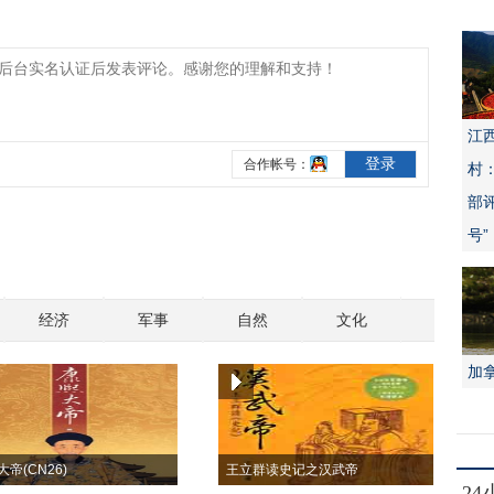
江
村
部
号”
经济
军事
自然
文化
加
帝(CN26)
王立群读史记之汉武帝
2