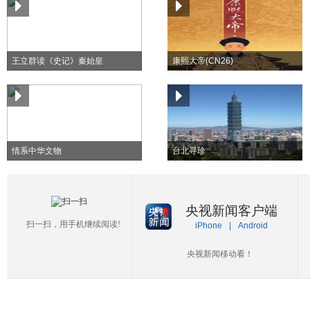
王立群读《史记》秦始皇
康熙大帝(CN26)
情系中华文物
台北寻珍
央视新闻客户端
扫一扫，用手机继续阅读!
iPhone
|
Android
央视新闻移动看！