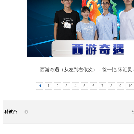
西游奇遇（从左到右依次）：徐一恺 宋汇灵 
<
1
2
3
4
5
6
7
8
9
10
科教台