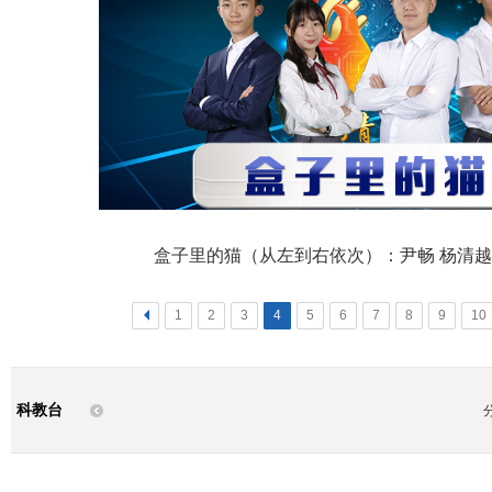
盒子里的猫（从左到右依次）：尹畅 杨清越
<
1
2
3
4
5
6
7
8
9
10
科教台