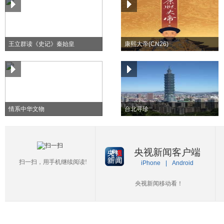
王立群读《史记》秦始皇
康熙大帝(CN26)
情系中华文物
台北寻珍
央视新闻客户端
扫一扫，用手机继续阅读!
iPhone
|
Android
央视新闻移动看！