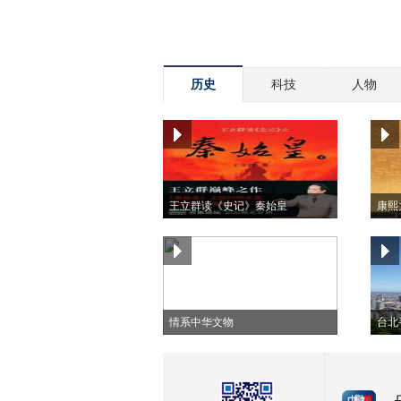
历史
科技
人物
王立群读《史记》秦始皇
康熙大
情系中华文物
台北