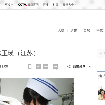
事
更多
节目官网
直播
栏目
频道大全
人物
历史
自然
科技
陈玉瑛（江苏）
1:00
A-
A+
我要分享
热