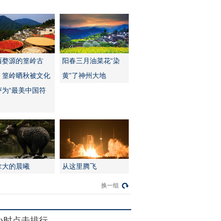
西婺源的篁岭古
阳春三月油菜花“染
：篁岭晒秋被文化
黄”了神州大地
评为“最美中国符
拿大的晨曦
从这里腾飞
换一组
4小时点击排行