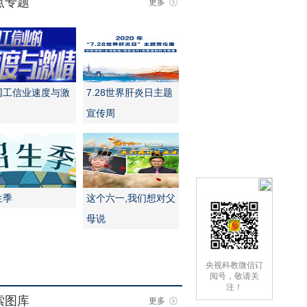
点专题
更多
国工信业速度与激
7.28世界肝炎日主题
宣传周
生季
这个六一,我们想对父
母说
央视科教微信订
阅号，敬请关
注！
索图库
更多