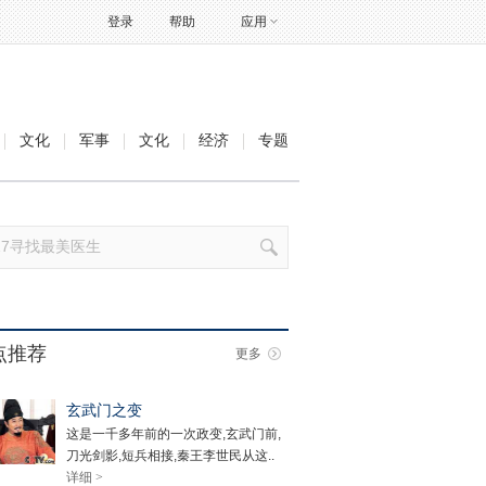
登录
帮助
应用
文化
军事
文化
经济
专题
点推荐
更多
玄武门之变
这是一千多年前的一次政变,玄武门前,
刀光剑影,短兵相接,秦王李世民从这..
详细 >