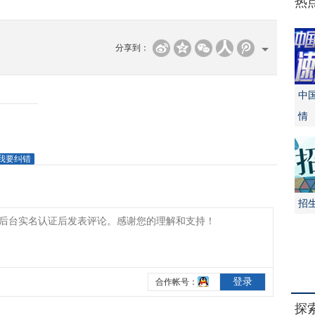
热
分享到：
中
情
我要纠错
招
探