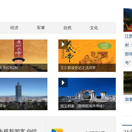
经济
军事
自然
文化
江
村
部
号”
帝(CN26)
王立群读史记之汉武帝
加
寻珍
国宝档案《圆明园海外寻珍》
央视新闻客户端
2