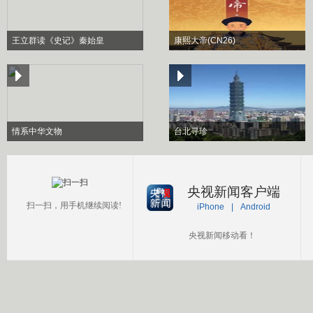
王立群读《史记》秦始皇
康熙大帝(CN26)
情系中华文物
台北寻珍
央视新闻客户端
扫一扫，用手机继续阅读!
iPhone
|
Android
央视新闻移动看！