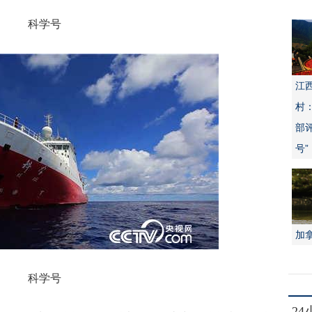
科学号
江
村
部
号”
加
科学号
2