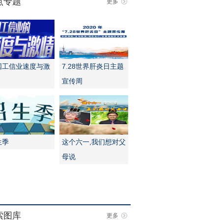
点专题
更多
国工信业速度与激
7.28世界肝炎日主题
宣传周
生季
这个六一,我们想对父
母说
索图库
更多