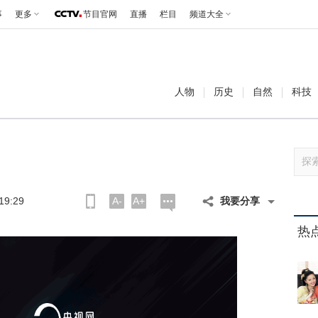
事
更多
节目官网
直播
栏目
频道大全
人物
历史
自然
科技
9:29
A-
A+
我要分享
热