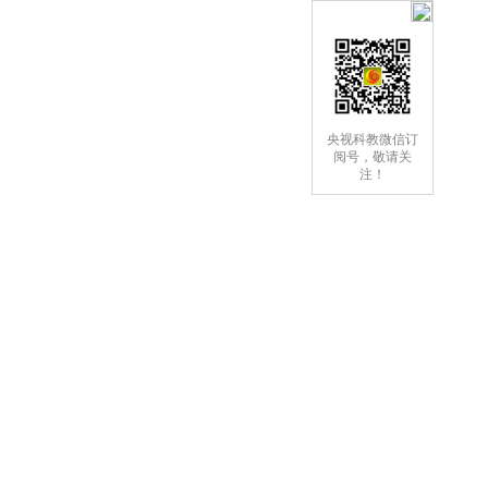
央视科教微信订
阅号，敬请关
注！