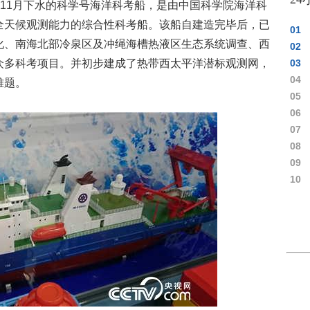
1年11月下水的科学号海洋科考船，是由中国科学院海洋科
全天候观测能力的综合性科考船。该船自建造完毕后，已
01
化、南海北部冷泉区及冲绳海槽热液区生态系统调查、西
02
众多科考项目。并初步建成了热带西太平洋潜标观测网，
03
04
难题。
05
06
07
08
09
10