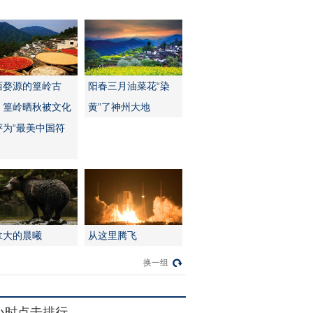
西婺源的篁岭古
阳春三月油菜花“染
：篁岭晒秋被文化
黄”了神州大地
评为“最美中国符
拿大的晨曦
从这里腾飞
换一组
4小时点击排行