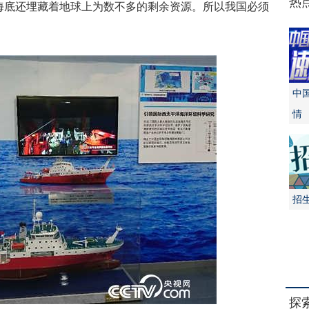
热
海底还埋藏着地球上为数不多的剩余资源。所以我国必须
中
情
招
探