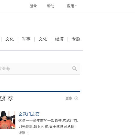
登录
帮助
应用
文化
军事
文化
经济
专题
点推荐
更多
玄武门之变
这是一千多年前的一次政变,玄武门前,
刀光剑影,短兵相接,秦王李世民从这..
详细 >