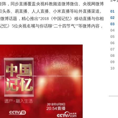
矩阵，同步直播覆盖央视科教频道微博微信、央视网微博
日头条、易直播、人人直播、小米直播等站外直播渠道。
01
02
忆”微博话题，精心推出“2018《中国记忆》移动直播与你相
03
国记忆》5位央视名嘴与你话聊‘二十四节气’”等微博内容，
04
05
06
07
08
09
10