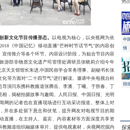
热
创新文化节目传播形态。
以电视为核心，以央视网为依
中
2018《中国记忆》移动直播“芒种时节话节气”的内容创
情
、宣传推介等各个环节。内容设计阶段，为贴合节目内容
旅游部非物质文化遗产司管理处调研员张晓莉介绍今年
北京天文馆馆长朱进,中国民俗学会常务理事、副秘书长张
文化等方面对“二十四节气”进行解读。邀请中央电视台科
招
总导演闫东携科教频道张腾岳、李潘、丁曦、于胜春、丁
亮相，揭秘拍摄故事与趣闻。人民日报、中国日报、光明
闻网的记者也在直播现场进行互动采访报道。整体上对
揭秘，并在多处留下悬念和伏笔，提升网友对电视节目的期
动直播，在主持人、嘉宾、内容素材等方面深度共享资
科教频道组织融媒体审片、提供电视素材，央视网挖掘内
探