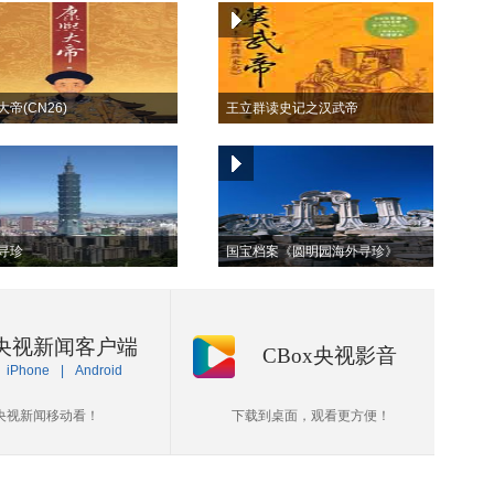
帝(CN26)
王立群读史记之汉武帝
寻珍
国宝档案《圆明园海外寻珍》
央视新闻客户端
CBox央视影音
iPhone
|
Android
央视新闻移动看！
下载到桌面，观看更方便！