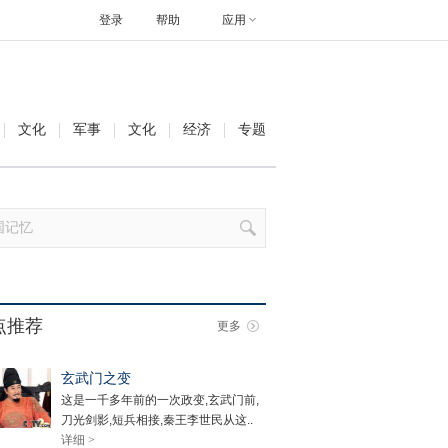
登录
帮助
应用
文化
军事
文化
经济
专题
点推荐
更多
玄武门之变
这是一千多年前的一次政变,玄武门前,
刀光剑影,短兵相接,秦王李世民从这..
详细 >