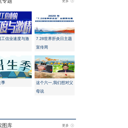
点专题
更多
国工信业速度与激
7.28世界肝炎日主题
宣传周
生季
这个六一,我们想对父
母说
索图库
更多