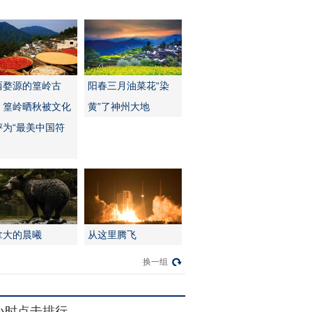
西婺源的篁岭古
阳春三月油菜花“染
：篁岭晒秋被文化
黄”了神州大地
评为“最美中国符
拿大的晨曦
从这里腾飞
换一组
4小时点击排行