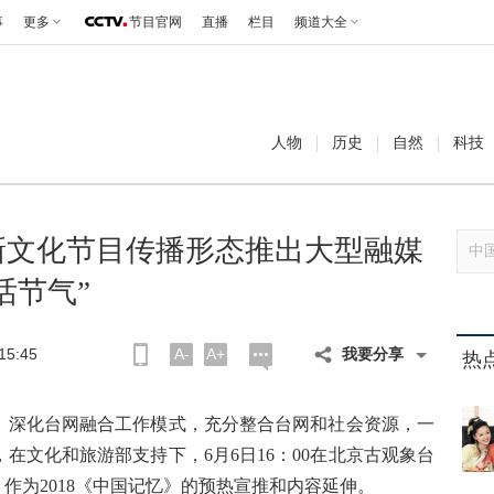
事
更多
节目官网
直播
栏目
频道大全
人物
历史
自然
科技
创新文化节目传播形态推出大型融媒
话节气”
5:45
A-
A+
我要分享
热
、深化台网融合工作模式，充分整合台网和社会资源，一
，在文化和旅游部支持下，
6月6日16：00在北京古观象台
，作为2018《中国记忆》的预热宣推和内容延伸。