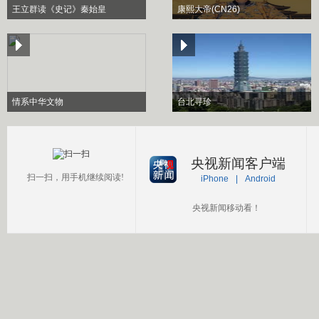
王立群读《史记》秦始皇
康熙大帝(CN26)
情系中华文物
台北寻珍
央视新闻客户端
扫一扫，用手机继续阅读!
iPhone
|
Android
央视新闻移动看！