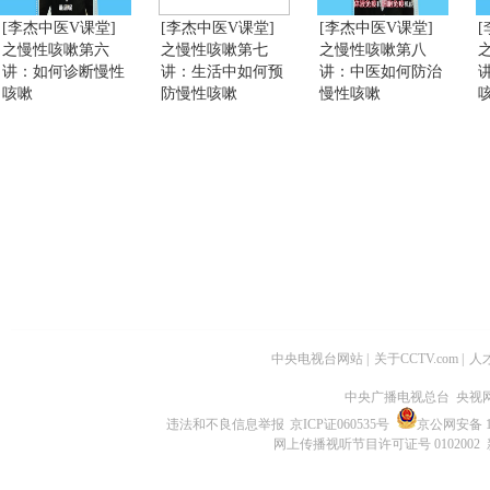
[李杰中医V课堂]
[李杰中医V课堂]
[李杰中医V课堂]
之慢性咳嗽第六
之慢性咳嗽第七
之慢性咳嗽第八
讲：如何诊断慢性
讲：生活中如何预
讲：中医如何防治
咳嗽
防慢性咳嗽
慢性咳嗽
咳
中央电视台网站
|
关于CCTV.com
|
人
中央广播电视总台 央视
违法和不良信息举报
京ICP证060535号
京公网安备 11
网上传播视听节目许可证号 0102002