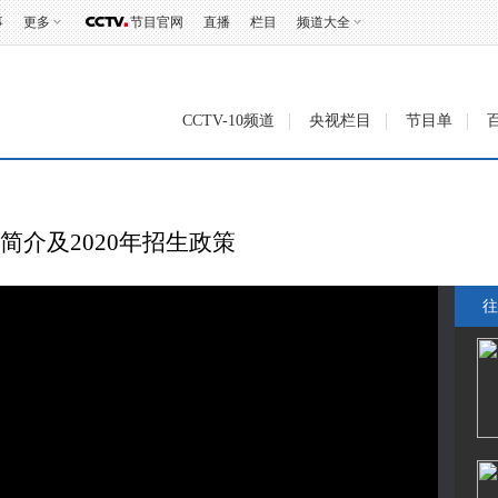
事
更多
节目官网
直播
栏目
频道大全
CCTV-10频道
央视栏目
节目单
简介及2020年招生政策
往