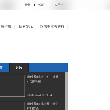
微视频：梦想，从不遗忘
任何人
登录
帮助
应用
2020-06-23 12:08:58
北京交通大学语传学院毕
百家讲坛
探索发现
跟着书本去旅行
业MV
2020-06-23 19:20:57
[招生季]遇见东北石油大
学 遇见更好的自己
期
片段
2020-06-24 11:40:54
[招生季]北大学科—强基
计划特别篇
2020-06-24 16:24:54
[招生季]在北大是一种怎
样的体验