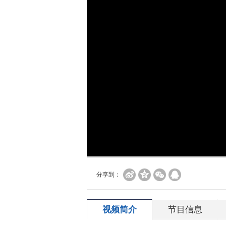
加
载
/
完
成
:
0%
分享到：
视频简介
节目信息