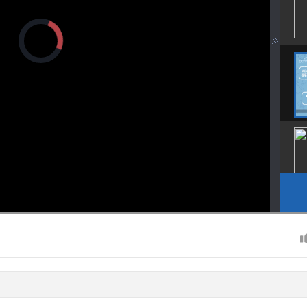
正
在
加
载
视
频
播
放
器。
画
设
静
质
置
音
(m)