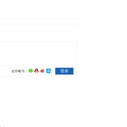
2020-07-07 09:42:12
[招生季]天津商业大学：
育经世之商才，授致用之
术业
2020-07-09 13:24:06
[招生季]河南师大有多
美？随手拍照都能成为大
片
2020-07-09 13:26:06
[招生季]再见，毕业生 你
好，新同学
2020-07-14 14:55:50
[招生季]自强不息、知行
合一 东北大学开创多个
中国第一