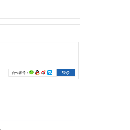
专业
2020-07-14 21:11:47
[招生季]招生录取人才培
养 东北大学招办老师答
考生问
2020-07-14 21:49:48
[招生季]历史上的郑大：
弦歌不辍，学脉相传
2020-07-16 14:19:42
[招生季]历史上的郑大：
抢抓机遇，乘势而上
2020-07-16 14:27:42
[招生季]现实中的郑大：
规模宏大，学科齐全