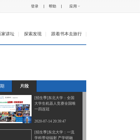
美？随手拍照都能成为大
片
登录
帮助
应用
2020-07-09 13:26:06
[招生季]再见，毕业生 你
百家讲坛
探索发现
跟着书本去旅行
好，新同学
2020-07-14 14:55:50
[招生季]自强不息、知行
合一 东北大学开创多个
中国第一
期
片段
2020-07-14 20:25:49
[招生季]东北大学：全国
大学生机器人竞赛全国唯
一四连冠
2020-07-14 20:39:47
[招生季]东北大学：一流
学科带动辐射 产学研融