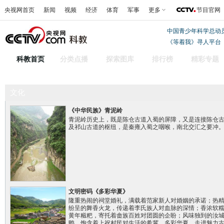
央视网首页
新闻
视频
经济
体育
军事
更多
节目官网
中国青少年科学总动
《等着我》寻人平台
科教首页
分类点播
探索图库
排行榜
精彩专题
文化
《中华民族》青泥岭
青泥岭历史上，既是陈仓古道入蜀的屏障，又是连接陈仓
及祁山古道的枢纽，是秦雍入蜀之咽喉，南北交汇之要冲
文明密码《多彩华夏》
隆重热闹的祠堂婚礼，满载着范家新人对婚姻的承诺；热
纷呈的舞香火龙，传递着李氏族人对血脉的深情；香浓软
黄年糍粑，寄托着畲族百姓对团圆的企盼；风味独到的汝
鸭，饱含着上祝村民对生活的希冀。多彩华夏，走进魅力