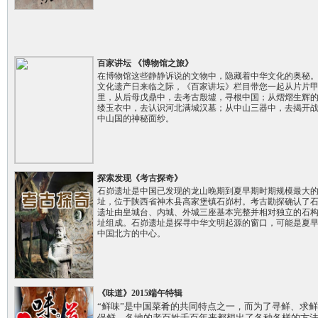
百家讲坛 《博物馆之旅》
在博物馆这些静静诉说的文物中，隐藏着中华文化的奥秘
文化遗产日来临之际，《百家讲坛》栏目带您一起从片片
里，从后母戊鼎中，去考古殷墟，寻根中国；从熠熠生辉
缕玉衣中，去认识河北满城汉墓；从中山三器中，去揭开
中山国的神秘面纱。
探索发现《考古探奇》
石峁遗址是中国已发现的龙山晚期到夏早期时期规模最大
址，位于陕西省神木县高家堡镇石峁村。考古勘探确认了
遗址由皇城台、内城、外城三座基本完整并相对独立的石
址组成。石峁遗址是探寻中华文明起源的窗口，可能是夏
中国北方的中心。
《味道》2015端午特辑
“鲜味”是中国菜肴的共同特点之一，而为了寻鲜、求
保鲜，各地的老百姓千百年来都想出了各种各样的方