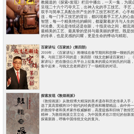
教频道的《探索•发现》栏目中播出，一天一集，为观
呈现二十六个巧夺天工，出神入化的手工技艺。 手艺
双手与简单工具配合所产生的手工技艺和艺术。心手
连，每一门手工技艺的背后，都闪现着手工艺人的心
智慧，每一个精美绝伦的瞬间，都凝聚着岁月与人生
坷沧桑。无论是传统还是创新，十指灵动之间，都流
最精美的工艺、最真挚的坚持与最美丽的梦想。既是
的传承，也是灵感的闪耀，更是生命的悸动与精彩。
百家讲坛《百家姓》(第四部)
2016年，《百家讲坛》将继续在春节期间和您聊一聊姓氏
事。与前三部不同的是：第四部《钱文忠解读百家姓》，
家讲坛》把在微信公共平台上征集来的观众对姓氏的问题
集中起来，与钱文忠老师进行了一场精彩的对话。
探索发现《敦煌画派》
《敦煌画派》从敦煌博大精深的美术遗存和历史传承入手
选了莫高窟横跨10个朝代的经典壁画和雕塑精品，由中外
的敦煌学者和美术家作权威解析，高度提炼和归纳了敦煌
精神，为敦煌画派立言立论，为中国美术在21世纪的创新
探索新路，呼唤中国传统文化的复兴。