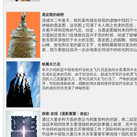
鹿皮图的秘密
清咸丰二年春天，牧民索布德在祖母的遗物中找到了
神秘的鹿皮图，这张图上写满了令人闻之色变的恶疾
斥着不祥和恐怖的气息。但是，当鹿皮图辗转来到呼
尔盟副总督衙门佐领敖拉昌兴手里的时候，却成了能
救东部草原牧民于水火的宝图。鹿皮图上的圆圈、细
山峰、敖包和古老的蒙古文字，全都暗藏着错综复杂
索，指引着敖拉昌兴一步步地靠近传说中的哈伦阿尔
铁翼木兰花
本片介绍的是中国首批歼击机女飞行员是如何从普通高中
生成长起来的历程。由于职业特点，能成为空军歼击机男
员的人已是寥寥无几，更何况成为女飞行员了。严格的选
序，苛刻的体检标准，残酷的淘汰规则使得首批歼击机女
员的成长经历充满了神秘色彩
探索·发现《谍影重重：迷徒》
通过大量史料方面的查证与档案资料的挖掘，将二战
放战争期间世界主要谍报机构的故事搬上银屏，其中
中央特科如何在敌后开展情报工作？国际特科如何在
罕战争中获取大量日本关东军重要军事情报？国民党