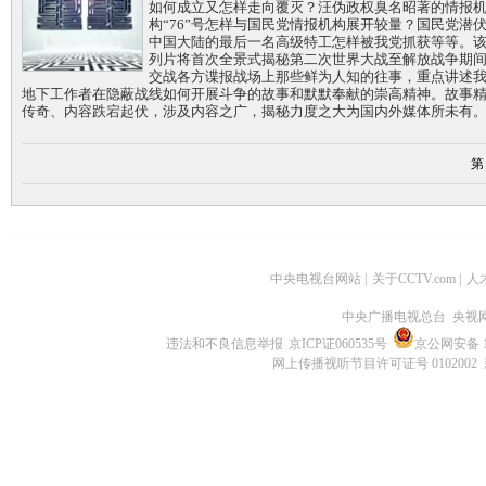
如何成立又怎样走向覆灭？汪伪政权臭名昭著的情报
构“76”号怎样与国民党情报机构展开较量？国民党潜
中国大陆的最后一名高级特工怎样被我党抓获等等。
列片将首次全景式揭秘第二次世界大战至解放战争期
交战各方谍报战场上那些鲜为人知的往事，重点讲述
地下工作者在隐蔽战线如何开展斗争的故事和默默奉献的崇高精神。故事
传奇、内容跌宕起伏，涉及内容之广，揭秘力度之大为国内外媒体所未有
第
中央电视台网站
|
关于CCTV.com
|
人
中央广播电视总台 央视
违法和不良信息举报
京ICP证060535号
京公网安备 11
网上传播视听节目许可证号 0102002