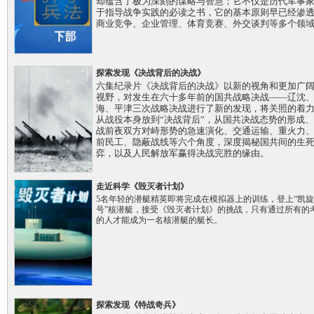
却蕴含了极为深刻的谋略与智慧；它不仅是历代军事
于指导战争实践的必读之书，它的基本原则早已经渗
商业竞争、企业管理、体育竞赛、外交谈判等多个领
探索发现《决战背后的决战》
六集纪录片《决战背后的决战》以新的视角和更加广
视野，对发生在六十多年前的国共战略决战——辽沈
海、平津三次战略决战进行了新的发现，将关照的着
从战役本身放到“决战背后”，从国共决战态势的形成
战前夜双方对峙形势的急速演化、交通运输、重火力
前民工、隐蔽战线等六个角度，深度揭秘国共间的生
弈，以及人民解放军赢得决战完胜的缘由。
走近科学《毁灭者计划》
5名年轻的潜艇精英即将完成在模拟器上的训练，登上“凯旋
号”核潜艇，接受《毁灭者计划》的挑战，只有通过所有的
的人才能成为一名核潜艇的艇长。
探索发现《特战奇兵》