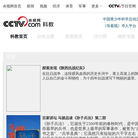
央视网首页
新闻
视频
经济
体育
军事
更多
节目官网
中国青少年科学总动
《等着我》寻人平台
科教首页
分类点播
探索图库
排行榜
精彩专题
军事
探索发现《陕西抗战纪实》
在抗日战争，这段腥风血雨的历史长河中，黄土高坡上的
人以自己的奋斗和牺牲，为十四年抗战谱写下绚丽的篇章
百家讲坛 马骏品读《孙子兵法》第二部
《孙子兵法》，它诞生于2500年前的春秋时代，是中
存最早的兵书，也是世界上最早的军事著作，被誉为“
书之首”、“兵学圣典”；它虽然只有短短的六千字左右