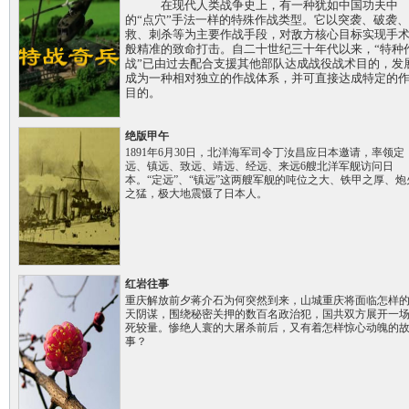
在现代人类战争史上，有一种犹如中国功夫中
的“点穴”手法一样的特殊作战类型。它以突袭、破袭
救、刺杀等为主要作战手段，对敌方核心目标实现手
般精准的致命打击。自二十世纪三十年代以来，“特种
战”已由过去配合支援其他部队达成战役战术目的，发
成为一种相对独立的作战体系，并可直接达成特定的
目的。
绝版甲午
1891年6月30日，北洋海军司令丁汝昌应日本邀请，率领定
远、镇远、致远、靖远、经远、来远6艘北洋军舰访问日
本。“定远”、“镇远”这两艘军舰的吨位之大、铁甲之厚、炮
之猛，极大地震慑了日本人。
红岩往事
重庆解放前夕蒋介石为何突然到来，山城重庆将面临怎样
天阴谋，围绕秘密关押的数百名政治犯，国共双方展开一
死较量。惨绝人寰的大屠杀前后，又有着怎样惊心动魄的
事？