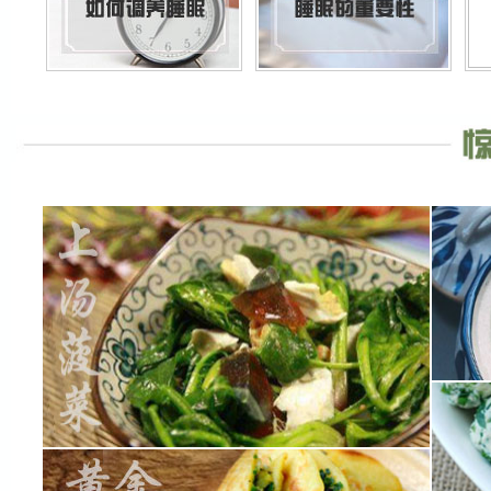
排骨莲
食材：排
做法：
菠菜柔嫩可口 去火 润燥活血
2.锅
3.大