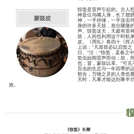
惊蛰是雷声引起的。古人
神是位鸟嘴人身，长了翅
神，一手持锤，一手连击
身的许多天鼓，发出隆隆
声。惊蛰这天，天庭有雷
鼓，人间也利用这个时机
皮。《周礼》卷四十《挥
上说："凡冒鼓必以启蛰之
日。“注：“惊蛰，孟春之
蛰虫始闻雷声而动；鼓，
也；冒，蒙鼓以革。”可见
百虫的生态与一年四季的
契合，万物之灵的人类也
天时，凡事才能达到事半
效。
《惊蛰》长卿