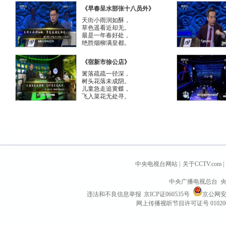
《早春呈水部张十八员外》
天街小雨润如酥，
草色遥看近却无。
最是一年春好处，
绝胜烟柳满皇都。
《宿新市徐公店》
篱落疏疏一径深，
树头花落未成阴。
儿童急走追黄蝶，
飞入菜花无处寻。
中央电视台网站
|
关于CCTV.com
|
中央广播电视总台 央
违法和不良信息举报
京ICP证060535号
京公网安备 
网上传播视听节目许可证号 01020