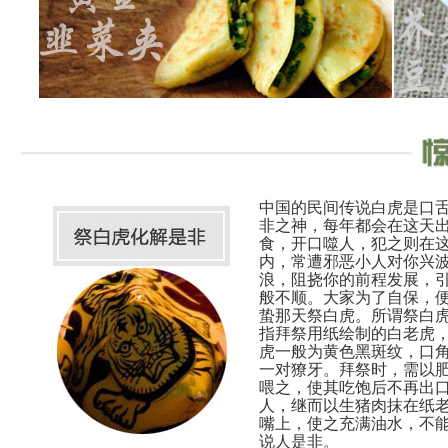
食材：菠菜 火腿丝 蒜片 浓汤宝
软烂，
做法：1.锅中烧水，加入少许盐、食用油，水开后将洗净的菠菜
4.继
入锅焯烫后取出
2.平底锅加油，油热后放入蒜片爆香后冲入开水
3.将一整块浓汤宝放入锅中，稀释开
4.将火腿丝放入锅中，转小火慢炖2分钟
5.将焯烫好的菠菜摆入容器中 将烧好的汤汁淋入菠菜上即可
韭菜属春发补阳气的好食材
荠菜唯
食材：面粉 玉米面 韭菜 鸡蛋 虾皮 木耳
食材：芥
做法：1.韭菜洗净切碎；鸡蛋炒熟剁碎；虾皮小火炸酥；
做法：
2.韭菜中加入香油拌匀；水发木耳剁碎；虾皮、木耳、鸡蛋加入
2.豆
韭菜中，加适量盐和味精拌匀；
3.加
中国的民间传说白虎是口
3.将面糊，烙成小面饼；加入馅料，煎至两面金黄即可。
4.团
非之神，每年都会在这天
5.锅
食，开口噬人，犯之则在
火，慢
内，常遭邪恶小人对你兴
6.等
浪，阻挠你的前程发展，
着吃都
般不顺。大家为了自保，
蛰那天祭白虎。所谓祭白
指拜祭用纸绘制的白老虎
虎一般为黄色黑斑纹，口
一对獠牙。拜祭时，需以
喂之，使其吃饱后不再出
人，继而以生猪肉抹在纸
嘴上，使之充满油水，不
说人是非。