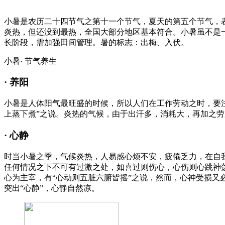
小暑是农历二十四节气之第十一个节气，夏天的第五个节气，表
炎热，但还没到最热，全国大部分地区基本符合。小暑虽不是
长阶段，需加强田间管理。暑的标志：出梅、入伏。
小暑· 节气养生
· 养阳
小暑是人体阳气最旺盛的时候，所以人们在工作劳动之时，要
上蒸下煮”之说。炎热的气候，由于出汗多，消耗大，再加之
· 心静
时当小暑之季，气候炎热，人易感心烦不安，疲倦乏力，在自
任何情况之下不可有过激之处，如喜过则伤心，心伤则心跳神
心为主宰，有“心动则五脏六腑皆摇”之说，然而，心神受损又
突出“心静”，心静自然凉。