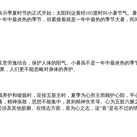
示季夏时节的正式开始；太阳到达黄经105度时叫小暑节气。
一年中最炎热的季节，但紧接着就是一年中最热的季节大暑，民间
注意劳逸结合，保护人体的阳气。小暑虽不是一年中最炎热的季
劳累，人们更不能忽略对身体的养护。
我养护和锻炼时，应按五脏主时，夏季为心所主而顾护心阳，平心
荡，精神涣散，思想不能集中，甚则精神失常等。心为五脏六腑
必涉及其他脏腑。在情志方面，喜为心之志，这“喜”是在不过的