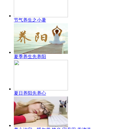
节气养生之小暑
夏季养生先养阳
夏日养阳先养心