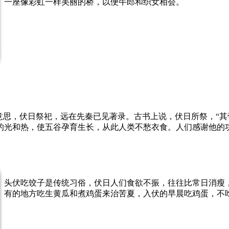
一座像彩虹一样美丽的桥，以便牛郎和织女相会。
的意思，伏日祭祀，远在先秦已见著录。古书上说，伏日所祭，“
的光和热，使五谷孕育生长，从此人类不愁衣食。人们感谢他的功
头伏吃饺子是传统习俗，伏日人们食欲不振，往往比常日消瘦
有的地方吃生黄瓜和煮鸡蛋来治苦夏，入伏的早晨吃鸡蛋，不