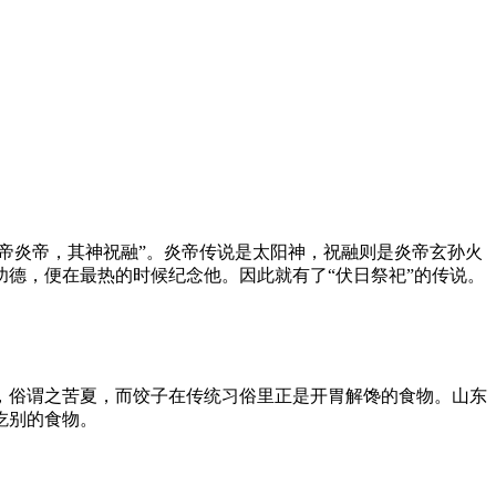
其帝炎帝，其神祝融”。炎帝传说是太阳神，祝融则是炎帝玄孙火
德，便在最热的时候纪念他。因此就有了“伏日祭祀”的传说。
，俗谓之苦夏，而饺子在传统习俗里正是开胃解馋的食物。山东
吃别的食物。