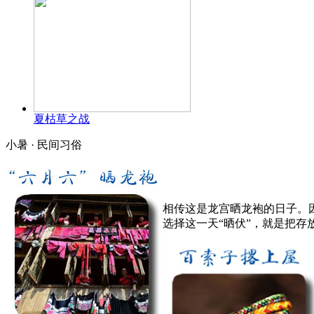
夏枯草之战
小暑 · 民间习俗
相传这是龙宫晒龙袍的日子。
选择这一天“晒伏”，就是把