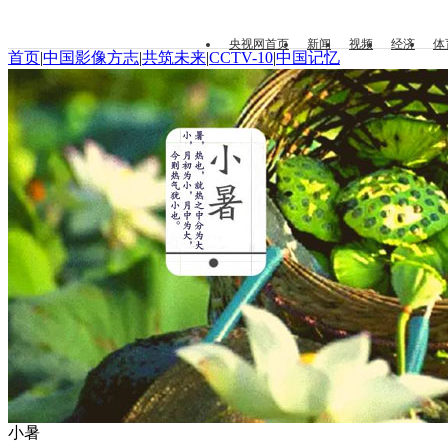
央视网首页
新闻
视频
经济
体
首页
|
中国影像方志
|
共筑未来
|
CCTV-10
|
中国记忆
小暑