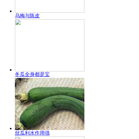
乌梅与陈皮
冬瓜全身都是宝
丝瓜利水作用强