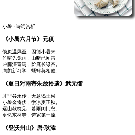
小暑 · 诗词赏析
《小暑六月节》元稹
倏忽温风至，因循小暑来。
竹喧先觉雨，山暗已闻雷。
户牖深青霭，阶庭长绿苔。
鹰鹯新习学，蟋蟀莫相催。
《夏日对雨寄朱放拾遗》武元衡
才非谷永传，无意谒王侯。
小暑金将伏，微凉麦正秋。
远山欹枕见，暮雨闭门愁。
更忆东林寺，诗家第一流。
《登沃州山》唐·耿湋