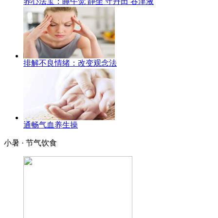
养心法宝：睡午觉 静坐 守丹田 吞津液
排解不良情绪：改变观念法
通畅气血养生操
小暑 · 节气饮食