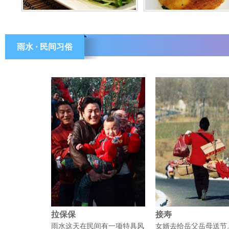
雨水 · 民间习俗
拉保保
接寿
雨水这天在民间有一项特具风
女婿去给岳父岳母送节