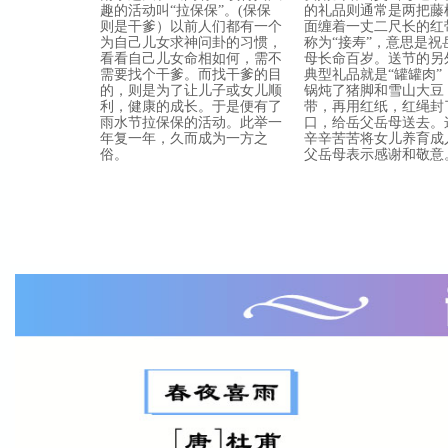
趣的活动叫“拉保保”。(保保
的礼品则通常是两把藤
则是干爹）以前人们都有一个
面缠着一丈二尺长的红
为自己儿女求神问卦的习惯，
称为“接寿”，意思是祝
看看自己儿女命相如何，需不
母长命百岁。送节的另
需要找个干爹。而找干爹的目
典型礼品就是“罐罐肉”
的，则是为了让儿子或女儿顺
锅炖了猪脚和雪山大豆
利，健康的成长。于是便有了
带，再用红纸，红绳封
雨水节拉保保的活动。此举一
口，给岳父岳母送去。
年复一年，久而成为一方之
辛辛苦苦将女儿养育成
俗。
父岳母表示感谢和敬意