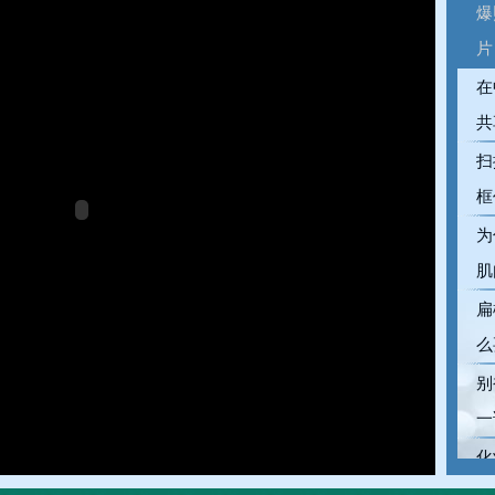
爆
片
在
共
扫
框
为
肌
扁
么
别
一
化
分