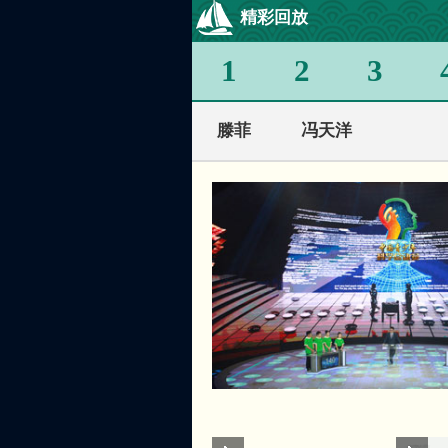
精彩回放
1
2
3
滕菲
冯天洋