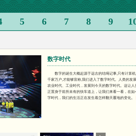
新
4
5
6
7
8
9
1
用
数字时代
数字的诞生大概起源于远古的结绳记事,只有计算
千家万户,才能够宣称,我们进入了数字时代。人类的发
农业时代、工业时代，发展到今天的数字时代。这让人
正置身于前所未有的快车道上，让我们来看一看，在如
字时代，我们的生活正在发生着怎样翻天覆地的变化。