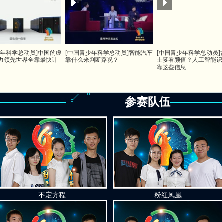
少年科学总动员]中国的虚
[中国青少年科学总动员]智能汽车
[中国青少年科学总动员]
力领先世界全靠最快计
靠什么来判断路况？
士要看颜值？人工智能识
靠这些信息
参赛队伍
不定方程
粉红凤凰