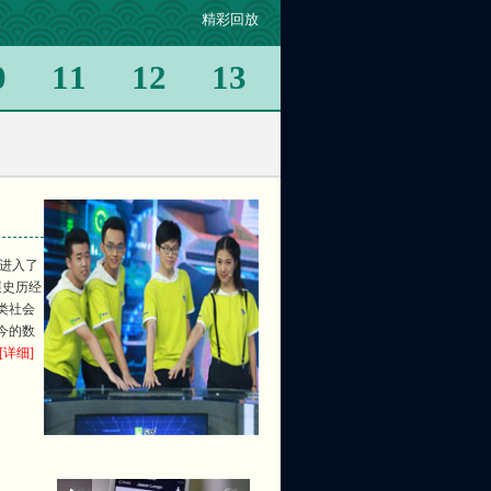
精彩回放
型陶瓷不脆弱，汽车制动也
0
11
12
13
它
机进入了
展史历经
类社会
今的数
[详细]