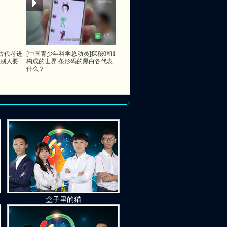
古代考进
[中国青少年科学总动员]探秘0和1
别人要
构成的世界 条形码的黑白各代表
什么？
盒子里的猫