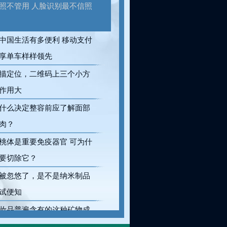
照不管用 人脸识别最不信照
中国生活有多便利 移动支付
享单车样样领先
描定位，二维码上三个小方
作用大
什么决定整容前应了解面部
肉？
桃体是重要免疫器官 可为什
要切除它？
被忽悠了，是不是纳米制品
试便知
妆品普遍含有的这种矿物成
竟能救婴儿命