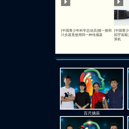
[中国青少年科学总动员]摇一摇和
[中国青
计步器竟使用同一种传感器
拟宇宙能
算机
百尺摘辰