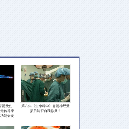
脊髓受伤
第八集《生命科学》脊髓神经受
感觉传导束
损后能否自我修复？
么功能会丧