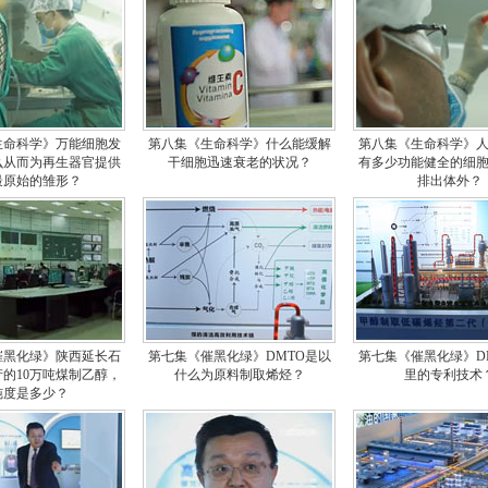
生命科学》万能细胞发
第八集《生命科学》什么能缓解
第八集《生命科学》
么从而为再生器官提供
干细胞迅速衰老的状况？
有多少功能健全的细
最原始的雏形？
排出体外？
催黑化绿》陕西延长石
第七集《催黑化绿》DMTO是以
第七集《催黑化绿》D
的10万吨煤制乙醇，
什么为原料制取烯烃？
里的专利技术
纯度是多少？