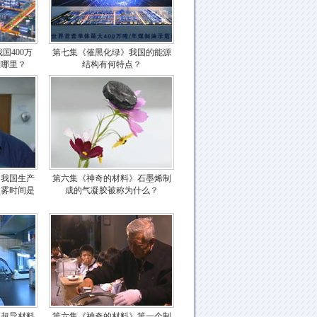
国400万
第七集《催黑化绿》我国的能源
在哪里？
结构有何特点？
》我国生产
第六集《神奇的材料》石墨烯制
盐雾时间是
成的气凝胶被称为什么？
》超导材料
第六集《神奇的材料》第一个制