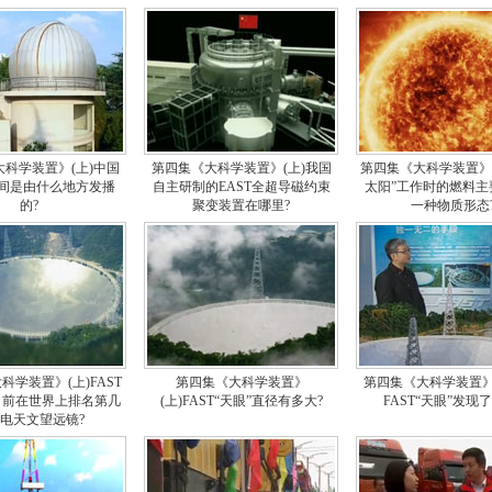
科学装置》(上)中国
第四集《大科学装置》(上)我国
第四集《大科学装置》(
间是由什么地方发播
自主研制的EAST全超导磁约束
太阳”工作时的燃料主
的?
聚变装置在哪里?
一种物质形态
科学装置》(上)FAST
第四集《大科学装置》
第四集《大科学装置》
目前在世界上排名第几
(上)FAST“天眼”直径有多大?
FAST“天眼”发现
电天文望远镜?