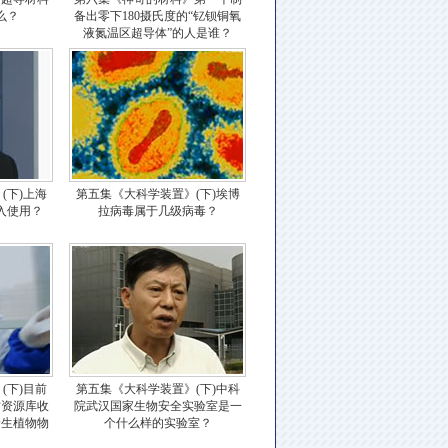
么？
备出零下180摄氏度的“钇钡铜氧
液氮温区超导体”的人是谁？
(下)上海
第五集《大科学装置》(下)埃博
入使用？
拉病毒属于几级病毒？
(下)目前
第五集《大科学装置》(下)中科
质资源库收
院武汉国家生物安全实验室是一
野生植物物
个什么样的实验室？