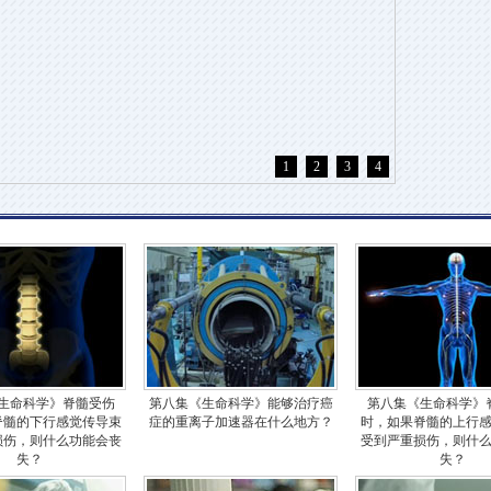
1
2
3
4
生命科学》脊髓受伤
第八集《生命科学》能够治疗癌
第八集《生命科学》
脊髓的下行感觉传导束
症的重离子加速器在什么地方？
时，如果脊髓的上行
损伤，则什么功能会丧
受到严重损伤，则什
失？
失？