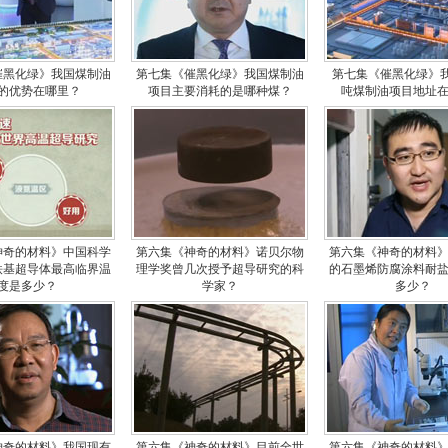
催黑化绿》我国煤制油
第七集《催黑化绿》我国煤制油
第七集《催黑化绿》我
的优势在哪里？
项目主要消耗的是哪种煤？
吨煤制油项目地址
神奇的材料》中国科学
第六集《神奇的材料》诺贝尔物
第六集《神奇的材料
铁基超导体最高临界温
理学奖曾几次授予超导研究的科
的石墨烯防腐涂料耐
度是多少？
学家？
多少？
神奇的材料》我国现有
第六集《神奇的材料》目前全世
第六集《神奇的材料