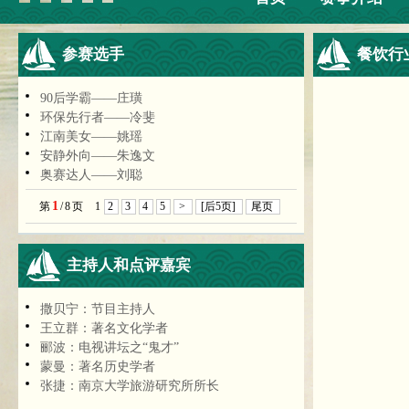
参赛选手
餐饮行
90后学霸——庄璜
环保先行者——冷斐
江南美女——姚瑶
安静外向——朱逸文
奥赛达人——刘聪
1
第
/
8
页
1
2
3
4
5
>
[后5页]
尾页
主持人和点评嘉宾
撒贝宁：节目主持人
王立群：著名文化学者
郦波：电视讲坛之“鬼才”
蒙曼：著名历史学者
张捷：南京大学旅游研究所所长