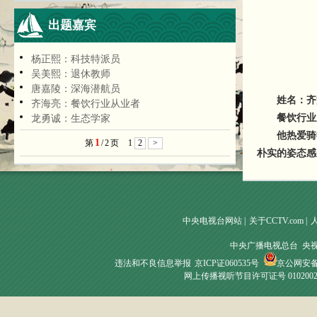
出题嘉宾
杨正熙：科技特派员
吴美熙：退休教师
唐嘉陵：深海潜航员
姓名：齐
齐海亮：餐饮行业从业者
餐饮行业
龙勇诚：生态学家
他热爱骑行，
1
第
/
2
页
1
2
>
朴实的姿态感
中央电视台网站
|
关于CCTV.com
|
中央广播电视总台 央
违法和不良信息举报
京ICP证060535号
京公网安备 1
网上传播视听节目许可证号 010200