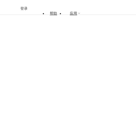
登录
帮助
应用