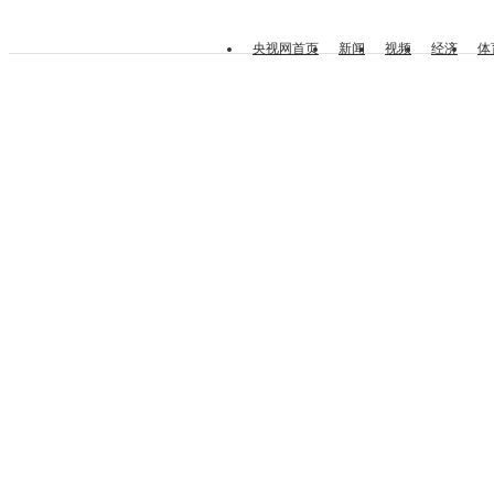
央视网首页
新闻
视频
经济
体