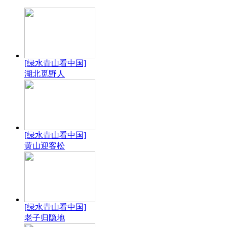
[绿水青山看中国]
湖北觅野人
[绿水青山看中国]
黄山迎客松
[绿水青山看中国]
老子归隐地