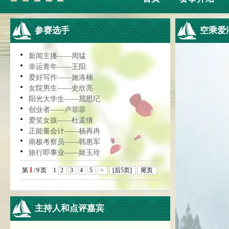
参赛选手
空乘爱
新闻主播——周猛
幸运青年——王阳
爱好写作——施洛楠
女院男生——史欣亮
阳光大学生——屈思玘
创业者——卢菲菲
爱笑女孩——杜孟倩
正能量会计——杨再冉
南极考察员——韩惠军
旅行即事业——姬玉玲
1
第
/
9
页
1
2
3
4
5
>
[后5页]
尾页
主持人和点评嘉宾