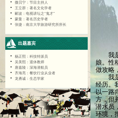
撒贝宁：节目主持人
王立群：著名文化学者
郦波：电视讲坛之“鬼才”
蒙曼：著名历史学者
张捷：南京大学旅游研究所所长
出题嘉宾
我是一
杨正熙：科技特派员
娘。性
吴美熙：退休教师
唐嘉陵：深海潜航员
做攻略
齐海亮：餐饮行业从业者
我是一
龙勇诚：生态学家
经历。
以一路
方，但
潜水员
环境，