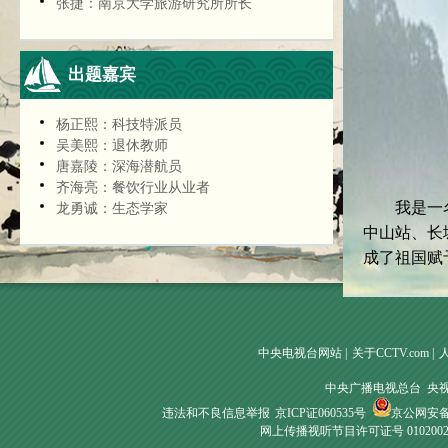
张捷：南京大学旅游研究所所长
出题嘉宾
杨正熙：科技特派员
吴美熙：退休教师
唐嘉陵：深海潜航员
齐海亮：餐饮行业从业者
我是一名测
龙勇诚：生态学家
中山站、长
成了祖国赋
中央电视台网站
|
关于CCTV.com
|
中央广播电视总台 央
违法和不良信息举报
京ICP证060535号
京公网安备 1
网上传播视听节目许可证号 010200