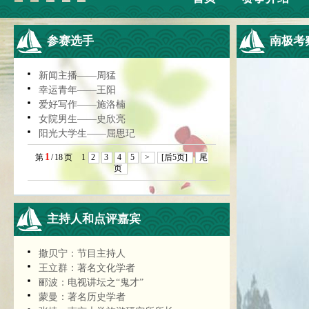
参赛选手
南极考
新闻主播——周猛
幸运青年——王阳
爱好写作——施洛楠
女院男生——史欣亮
阳光大学生——屈思玘
1
第
/
18
页
1
2
3
4
5
>
[后5页]
尾
页
主持人和点评嘉宾
撒贝宁：节目主持人
王立群：著名文化学者
郦波：电视讲坛之“鬼才”
蒙曼：著名历史学者