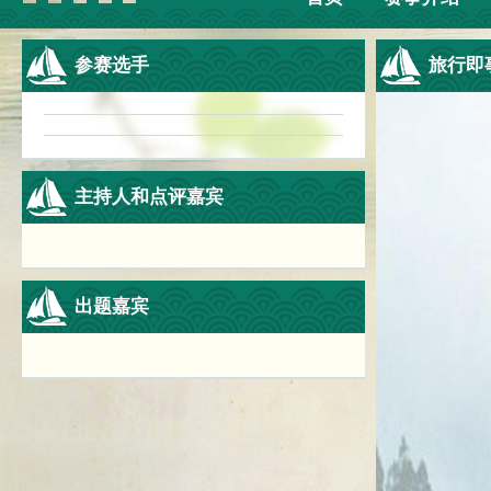
参赛选手
旅行即
主持人和点评嘉宾
出题嘉宾