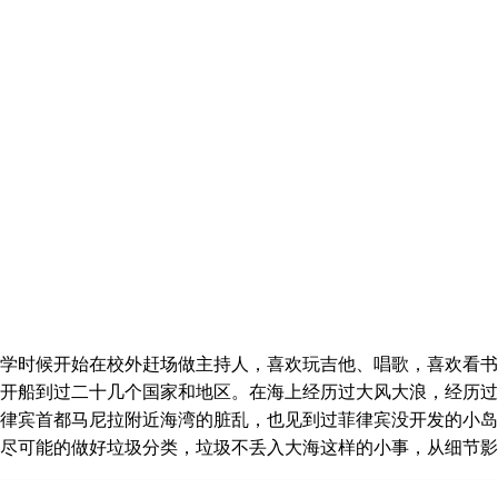
首页
赛事介绍
视频集
参赛选手墙
第二季
时候开始在校外赶场做主持人，喜欢玩吉他、唱歌，喜欢看书、
开船到过二十几个国家和地区。在海上经历过大风大浪，经历过
律宾首都马尼拉附近海湾的脏乱，也见到过菲律宾没开发的小岛
上尽可能的做好垃圾分类，垃圾不丢入大海这样的小事，从细节影