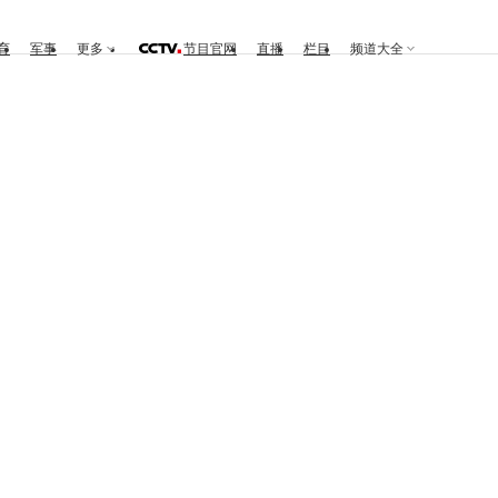
育
军事
更多
节目官网
直播
栏目
频道大全