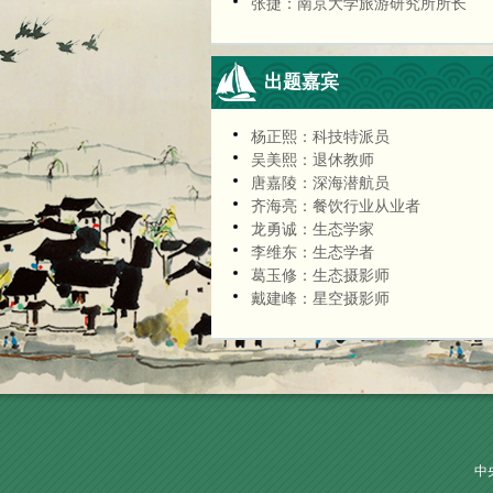
张捷：南京大学旅游研究所所长
出题嘉宾
杨正熙：科技特派员
吴美熙：退休教师
唐嘉陵：深海潜航员
齐海亮：餐饮行业从业者
龙勇诚：生态学家
李维东：生态学者
葛玉修：生态摄影师
戴建峰：星空摄影师
中