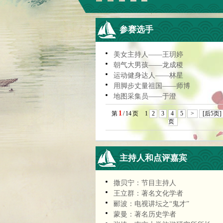
参赛选手
美女主持人——王玥婷
朝气大男孩——龙成稷
运动健身达人——林星
用脚步丈量祖国——师博
地图采集员——于澄
1
第
/
14
页
1
2
3
4
5
>
[后5页]
页
主持人和点评嘉宾
撒贝宁：节目主持人
王立群：著名文化学者
郦波：电视讲坛之“鬼才”
蒙曼：著名历史学者