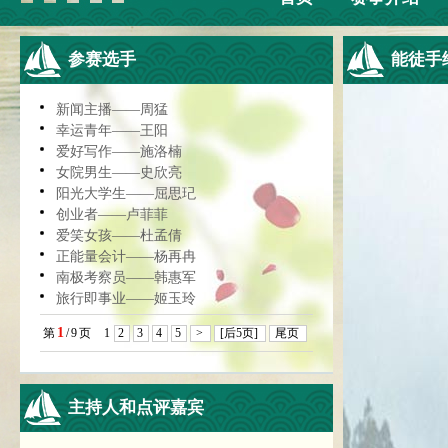
参赛选手
能徒手
新闻主播——周猛
幸运青年——王阳
爱好写作——施洛楠
女院男生——史欣亮
阳光大学生——屈思玘
创业者——卢菲菲
爱笑女孩——杜孟倩
正能量会计——杨再冉
南极考察员——韩惠军
旅行即事业——姬玉玲
1
第
/
9
页
1
2
3
4
5
>
[后5页]
尾页
主持人和点评嘉宾