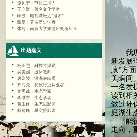
撒贝宁：节目主持人
王立群：著名文化学者
郦波：电视讲坛之“鬼才”
蒙曼：著名历史学者
张捷：南京大学旅游研究所所长
出题嘉宾
我现在
新发展
杨正熙：科技特派员
政”方
吴美熙：退休教师
美瞬间
唐嘉陵：深海潜航员
齐海亮：餐饮行业从业者
一名发
龙勇诚：生态学家
读到相
李维东：生态学者
做过环
葛玉修：生态摄影师
戴建峰：星空摄影师
庭湖生
能徒手
走向，