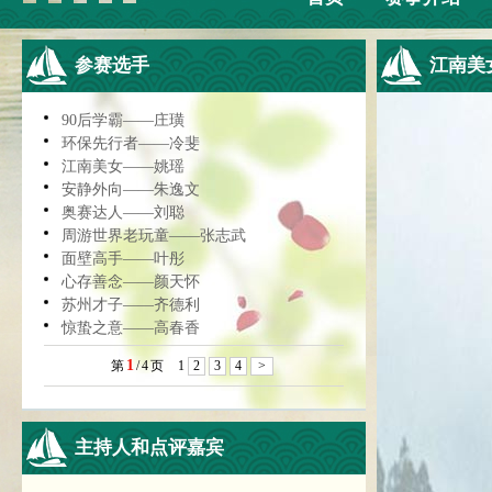
参赛选手
江南美
90后学霸——庄璜
环保先行者——冷斐
江南美女——姚瑶
安静外向——朱逸文
奥赛达人——刘聪
周游世界老玩童——张志武
面壁高手——叶彤
心存善念——颜天怀
苏州才子——齐德利
惊蛰之意——高春香
1
第
/
4
页
1
2
3
4
>
主持人和点评嘉宾