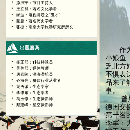
撒贝宁：节目主持人
王立群：著名文化学者
郦波：电视讲坛之“鬼才”
蒙曼：著名历史学者
张捷：南京大学旅游研究所所长
出题嘉宾
作为一
小娘鱼
杨正熙：科技特派员
乏北方
吴美熙：退休教师
不惧表
唐嘉陵：深海潜航员
齐海亮：餐饮行业从业者
品来了
龙勇诚：生态学家
事。
李维东：生态学者
曾用一
葛玉修：生态摄影师
戴建峰：星空摄影师
德国交
第一名
季军；