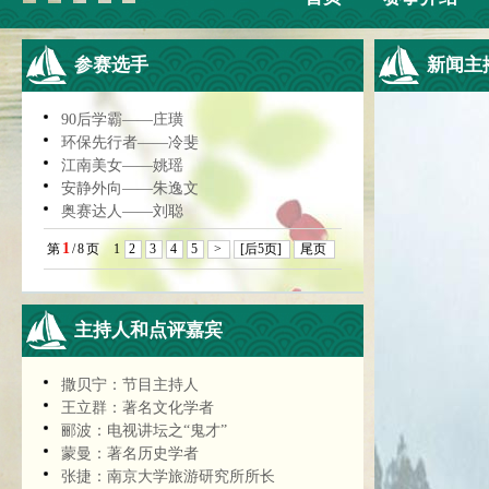
参赛选手
新闻主
90后学霸——庄璜
环保先行者——冷斐
江南美女——姚瑶
安静外向——朱逸文
奥赛达人——刘聪
1
第
/
8
页
1
2
3
4
5
>
[后5页]
尾页
主持人和点评嘉宾
撒贝宁：节目主持人
王立群：著名文化学者
郦波：电视讲坛之“鬼才”
蒙曼：著名历史学者
张捷：南京大学旅游研究所所长