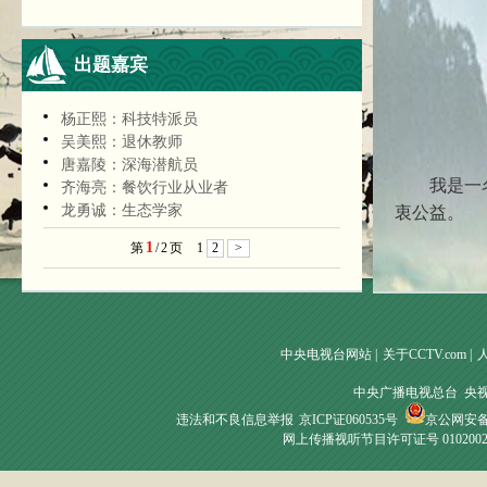
出题嘉宾
杨正熙：科技特派员
吴美熙：退休教师
唐嘉陵：深海潜航员
我是一名小
齐海亮：餐饮行业从业者
龙勇诚：生态学家
衷公益。
1
第
/
2
页
1
2
>
中央电视台网站
|
关于CCTV.com
|
中央广播电视总台 央
违法和不良信息举报
京ICP证060535号
京公网安备 1
网上传播视听节目许可证号 010200