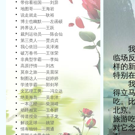
带你看祖国——刘异
地图哥——王海岩
说走就走——耿裕
博士也幽默——左函硕
跨界达人——王跃
裁判运动员——陈会仙
第三类人——贾贞贞
我心依旧——吴泽湘
我幽
破万卷书——王张荣
临场
非典型学霸——李灿
样的
高原抒情——刘杰
莫奈之旅——吴晨琛
特别
制图达人——赵婷婷
我这
学渣学霸——郭剑琴
得立
文艺理工男——冯立达
绝美海岛——吴非洋
吃。
一本正经——柴澍靖
北京
动静相宜——王冬妍
传道授业——王子龙
旅游
解说足球——姚望
对它
情有独钟——周通