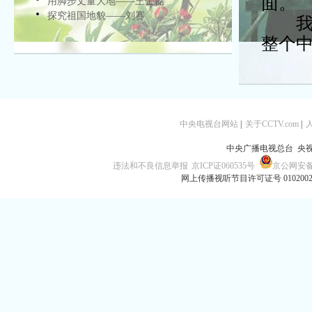
面。
用脚步丈量大地——王金磊
探究祖国地貌——刘赛
我觉
整个
中央电视台网站
|
关于CCTV.com
|
中央广播电视总台 央
违法和不良信息举报
京ICP证060535号
京公网安备 1
网上传播视听节目许可证号 010200