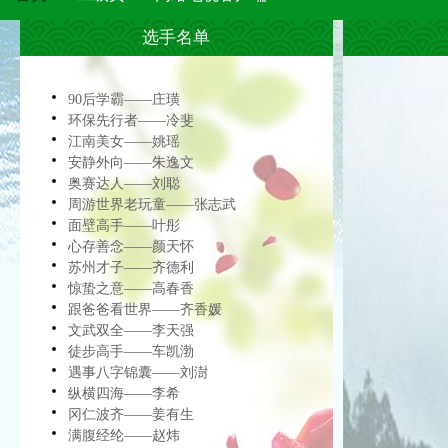
选手名单
90后学霸——庄璜
环保先行者——冷斐
江南美女——姚瑶
安静外向——朱逸文
奥赛达人——刘聪
周游世界老玩童——张志武
面壁高手——叶彤
心存善念——颜天怀
苏州才子——齐德利
惊蛰之意——高春香
跟爸爸看世界——齐香媛
文武双全——李天强
徒步高手——车凯渤
遇事八字锦囊——刘澍
纵横四海——李希
冈仁波齐——姜有生
满腹经纶——赵炜