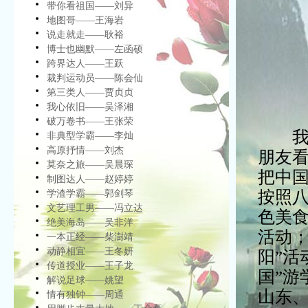
带你看祖国——刘异
地图哥——王海岩
说走就走——耿裕
博士也幽默——左函硕
跨界达人——王跃
裁判运动员——陈会仙
第三类人——贾贞贞
我心依旧——吴泽湘
破万卷书——王张荣
我是
非典型学霸——李灿
高原抒情——刘杰
朋友
莫奈之旅——吴晨琛
把中
制图达人——赵婷婷
按照
学渣学霸——郭剑琴
文艺理工男——冯立达
色美食
绝美海岛——吴非洋
活动
一本正经——柴澍靖
动静相宜——王冬妍
阳”活
传道授业——王子龙
国”
解说足球——姚望
山东
情有独钟——周通