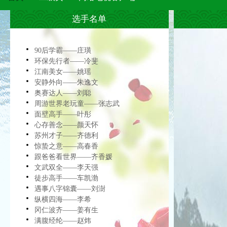
选手名单
90后学霸——庄璜
环保先行者——冷斐
江南美女——姚瑶
安静外向——朱逸文
奥赛达人——刘聪
周游世界老玩童——张志武
面壁高手——叶彤
心存善念——颜天怀
苏州才子——齐德利
惊蛰之意——高春香
跟爸爸看世界——齐香媛
文武双全——李天强
徒步高手——车凯渤
遇事八字锦囊——刘澍
纵横四海——李希
冈仁波齐——姜有生
满腹经纶——赵炜