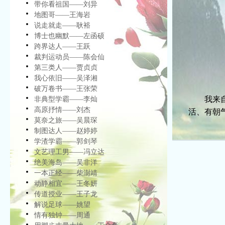
带你看祖国——刘异
地图哥——王海岩
说走就走——耿裕
博士也幽默——左函硕
跨界达人——王跃
裁判运动员——陈会仙
第三类人——贾贞贞
我心依旧——吴泽湘
破万卷书——王张荣
我来自湖
非典型学霸——李灿
高原抒情——刘杰
活、有朝
莫奈之旅——吴晨琛
制图达人——赵婷婷
学渣学霸——郭剑琴
文艺理工男——冯立达
绝美海岛——吴非洋
一本正经——柴澍靖
动静相宜——王冬妍
传道授业——王子龙
解说足球——姚望
情有独钟——周通