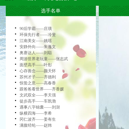
选手名单
90后学霸——庄璜
环保先行者——冷斐
江南美女——姚瑶
安静外向——朱逸文
奥赛达人——刘聪
周游世界老玩童——张志武
面壁高手——叶彤
心存善念——颜天怀
苏州才子——齐德利
惊蛰之意——高春香
跟爸爸看世界——齐香媛
文武双全——李天强
徒步高手——车凯渤
遇事八字锦囊——刘澍
纵横四海——李希
冈仁波齐——姜有生
满腹经纶——赵炜