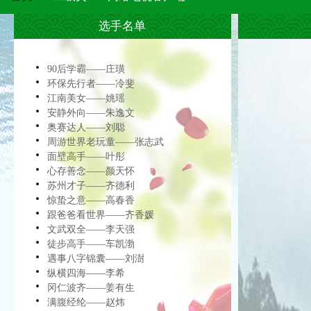
选手名单
90后学霸——庄璜
环保先行者——冷斐
江南美女——姚瑶
安静外向——朱逸文
奥赛达人——刘聪
周游世界老玩童——张志武
面壁高手——叶彤
心存善念——颜天怀
苏州才子——齐德利
惊蛰之意——高春香
跟爸爸看世界——齐香媛
文武双全——李天强
徒步高手——车凯渤
遇事八字锦囊——刘澍
纵横四海——李希
冈仁波齐——姜有生
满腹经纶——赵炜