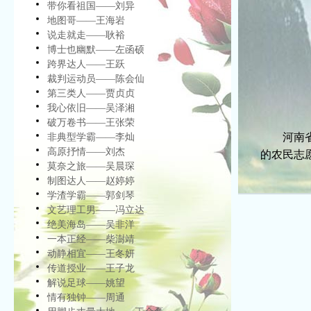
带你看祖国——刘异
地图哥——王海岩
说走就走——耿裕
博士也幽默——左函硕
跨界达人——王跃
裁判运动员——陈会仙
第三类人——贾贞贞
我心依旧——吴泽湘
破万卷书——王张荣
河南省长
非典型学霸——李灿
高原抒情——刘杰
的农民志
莫奈之旅——吴晨琛
制图达人——赵婷婷
学渣学霸——郭剑琴
文艺理工男——冯立达
绝美海岛——吴非洋
一本正经——柴澍靖
动静相宜——王冬妍
传道授业——王子龙
解说足球——姚望
情有独钟——周通