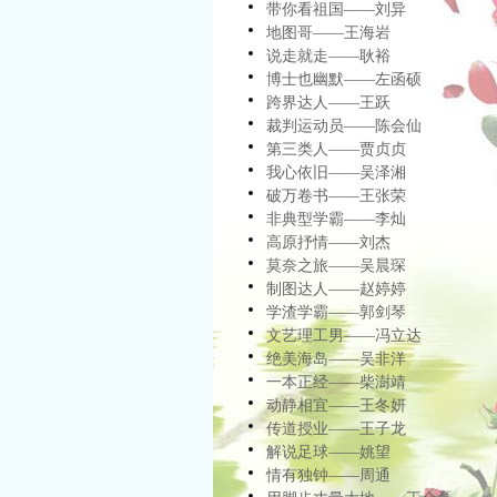
带你看祖国——刘异
地图哥——王海岩
说走就走——耿裕
博士也幽默——左函硕
跨界达人——王跃
裁判运动员——陈会仙
第三类人——贾贞贞
我心依旧——吴泽湘
破万卷书——王张荣
非典型学霸——李灿
高原抒情——刘杰
莫奈之旅——吴晨琛
制图达人——赵婷婷
学渣学霸——郭剑琴
文艺理工男——冯立达
绝美海岛——吴非洋
一本正经——柴澍靖
动静相宜——王冬妍
传道授业——王子龙
解说足球——姚望
情有独钟——周通