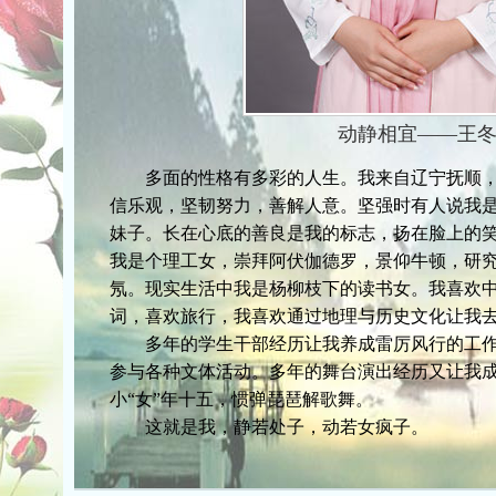
动静相宜——王
多面的性格有多彩的人生。我来自辽宁抚顺，
信乐观，坚韧努力，善解人意。坚强时有人说我
妹子。长在心底的善良是我的标志，扬在脸上的
我是个理工女，崇拜阿伏伽德罗，景仰牛顿，研
氖。现实生活中我是杨柳枝下的读书女。我喜欢
词，喜欢旅行，我喜欢通过地理与历史文化让我
多年的学生干部经历让我养成雷厉风行的工作
参与各种文体活动。多年的舞台演出经历又让我
小“女”年十五，惯弹琵琶解歌舞。
这就是我，静若处子，动若女疯子。