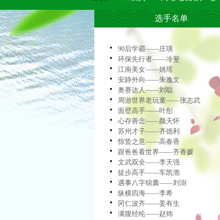
选手名单
90后学霸——庄璜
环保先行者——冷斐
江南美女——姚瑶
安静外向——朱逸文
奥赛达人——刘聪
周游世界老玩童——张志武
面壁高手——叶彤
心存善念——颜天怀
苏州才子——齐德利
惊蛰之意——高春香
跟爸爸看世界——齐香媛
文武双全——李天强
徒步高手——车凯渤
遇事八字锦囊——刘澍
纵横四海——李希
冈仁波齐——姜有生
满腹经纶——赵炜