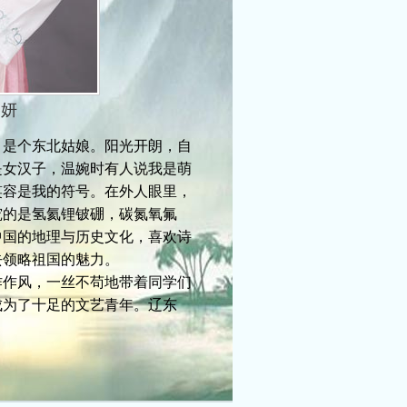
冬妍
是个东北姑娘。阳光开朗，自
是女汉子，温婉时有人说我是萌
笑容是我的符号。在外人眼里，
究的是氢氦锂铍硼，碳氮氧氟
中国的地理与历史文化，喜欢诗
去领略祖国的魅力。
作风，一丝不苟地带着同学们
成为了十足的文艺青年。辽东